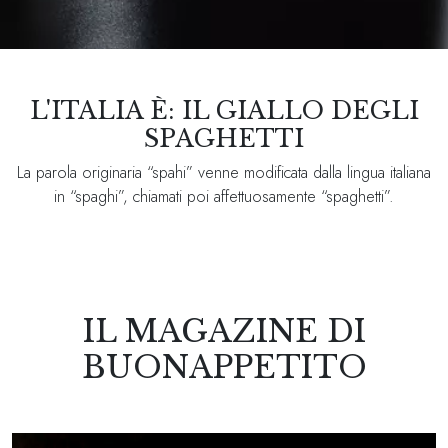
L'ITALIA È: IL GIALLO DEGLI
SPAGHETTI
La parola originaria “spahi” venne modificata dalla lingua italiana
in “spaghi”, chiamati poi affettuosamente “spaghetti”.
IL MAGAZINE DI
BUONAPPETITO