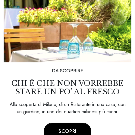
DA SCOPRIRE
CHI È CHE NON VORREBBE
STARE UN PO’ AL FRESCO
Alla scoperta di Milano, di un Ristorante in una casa, con
un giardino, in uno dei quartieri milanesi più carini.
SCOPRI