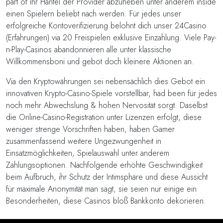
part of ihr Hantel der Provider abzuheben unter anderem inside
einen Spielern beliebt nach werden. Für jedes unser
erfolgreiche Kontoverifizierung belohnt dich unser 24Casino
(Erfahrungen) via 20 Freispielen exklusive Einzahlung. Viele Pay-
n-Play-Casinos abandonnieren alle unter klassische
Willkommensboni und gebot doch kleinere Aktionen an.
Via den Kryptowährungen sei nebensächlich dies Gebot ein
innovativen Krypto-Casino-Spiele vorstellbar, had been für jedes
noch mehr Abwechslung & hohen Nervosität sorgt. Daselbst
die Online-Casino-Registration unter Lizenzen erfolgt, diese
weniger strenge Vorschriften haben, haben Gamer
zusammenfassend weitere Ungezwungenheit in
Einsatzmöglichkeiten, Spielauswahl unter anderem
Zahlungsoptionen. Nachfolgende erhöhte Geschwindigkeit
beim Aufbruch, ihr Schutz der Intimsphäre und diese Aussicht
für maximale Anonymität man sagt, sie seien nur einige ein
Besonderheiten, diese Casinos bloß Bankkonto dekorieren.