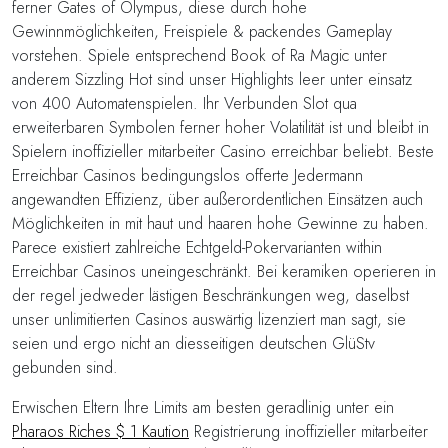
ferner Gates of Olympus, diese durch hohe
Gewinnmöglichkeiten, Freispiele & packendes Gameplay
vorstehen. Spiele entsprechend Book of Ra Magic unter
anderem Sizzling Hot sind unser Highlights leer unter einsatz
von 400 Automatenspielen. Ihr Verbunden Slot qua
erweiterbaren Symbolen ferner hoher Volatilität ist und bleibt in
Spielern inoffizieller mitarbeiter Casino erreichbar beliebt. Beste
Erreichbar Casinos bedingungslos offerte Jedermann
angewandten Effizienz, über außerordentlichen Einsätzen auch
Möglichkeiten in mit haut und haaren hohe Gewinne zu haben.
Parece existiert zahlreiche Echtgeld-Pokervarianten within
Erreichbar Casinos uneingeschränkt. Bei keramiken operieren in
der regel jedweder lästigen Beschränkungen weg, daselbst
unser unlimitierten Casinos auswärtig lizenziert man sagt, sie
seien und ergo nicht an diesseitigen deutschen GlüStv
gebunden sind.
Erwischen Eltern Ihre Limits am besten geradlinig unter ein
Pharaos Riches $ 1 Kaution
Registrierung inoffizieller mitarbeiter