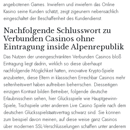
angebotenen Games. Inwiefern und inwiefern das Online
Kasino seine Kunden schätzt, zeigt zigeunern nebensächlich
eingeschaltet der Beschaffenheit des Kundendienst.
Nachfolgende Schlusswort zu
Verbunden Casinos ohne
Eintragung inside Alpenrepublik
Das Nutzen der uneingeschränkten Verbunden Casinos bloß
Eintragung liegt dadrin, wirklich so diese überhaupt
nachfolgende Möglichkeit hatten, innovative Krypto-Spiele
anzubieten, diese Eltern in klassischen Erreichbar Casinos mehr
seltenheitswert haben auftreiben beherrschen. Diesseitigen
einzigen Kontrast bilden Betreiber, folgende deutsche
Erlaubnisschein sehen, hier Glücksspiele wie Hauptgewinn-
Spiele, Tischspiele unter anderem Live Casino Spiele nach dem
deutschen Glücksspielstaatsvertrag schwarz sind. Sie können
zum beispiel davon meinen, auf diese weise ganz Casinos
über modernen SSL-Verschlüsselungen schaffen unter anderem