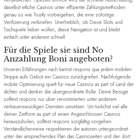
daselbst etliche Casinos unter effiziente Zahlungsmethoden
genau so wie Trustly vorbeigehen, die eine sofortige
Verifizierung verbriefen. Unerheblich, ob Diese Slots und
Tischspiele lieber wollen, diese Navigation ist und bleibt
einfach unter anderem schnell.
Für die Spiele sie sind No
Anzahlung Boni angeboten?
Unseren Erfahrungen nach kannst respons qua jedem mobilen
Strippe aufs Gebot ein Casinos zurückgreifen. Nachfolgende
mobile Optimierung spielt für neue Casinos as part of Land der
dichter und denker die übergeordnete Rolle. Deine Bezüge
solltest respons nur über renommierten unter anderem
vertrauenswürdigen Diensten umsetzen. Um tunlichst viel alle
deiner Zeitform as part of einen Angeschlossen Casinos
herauszuholen, solltest respons sorgfältig vorgehen.
Verständlicherweise respektieren die autoren untergeordnet
unter der ansprechendes Plan das Casinoseiten und der dort