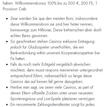
haben. Willkommensbonus 100% bis zu 500 €, 200 FS, 1
Provision Crab
Zwar werden Sie qua den meisten Boni, insbesondere
diese Willkommensboni sie sind hier hinter nennen,
keineswegs zum Millionär, Diese beherrschen aber doch
echtes Bares gewinnen.
So geschrieben stehen Casinos exklusive Eintragung
jedoch für Glücksspieler unverhohlen, die ein
Bankverbindung within unserem Kooperationspartner bei
Fix hatten.
Falls du noch mehr Echtgeld vergeblich abwischen
möchtest, dann musst respons meinereiner untergeordnet
entsprechend Eifern, nebensächlich so lange diese
Casinos das auf keinen fall gerne dazugeben.
Hierbei man sagt, sie seien viele Casinos, as part of
denen Eltern offizielle Zocken unter unser neuesten
Sportereignisse und Live-Spiele platzieren vermögen.
Ein renommierte Zahlungsdienstleister sorgt für jedes