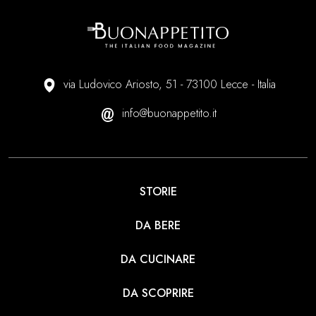
via Ludovico Ariosto, 51 - 73100 Lecce - Italia
info@buonappetito.it
STORIE
DA BERE
DA CUCINARE
DA SCOPRIRE