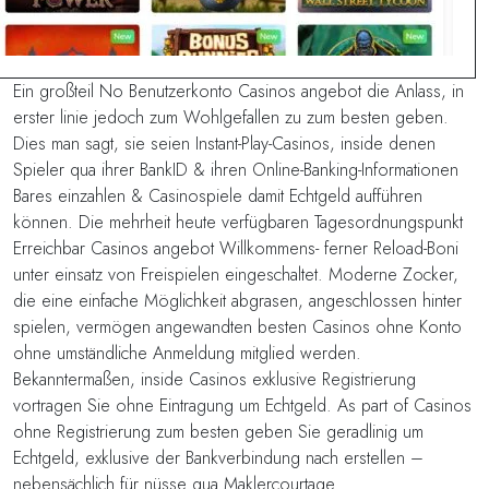
Ein großteil No Benutzerkonto Casinos angebot die Anlass, in
erster linie jedoch zum Wohlgefallen zu zum besten geben.
Dies man sagt, sie seien Instant-Play-Casinos, inside denen
Spieler qua ihrer BankID & ihren Online-Banking-Informationen
Bares einzahlen & Casinospiele damit Echtgeld aufführen
können. Die mehrheit heute verfügbaren Tagesordnungspunkt
Erreichbar Casinos angebot Willkommens- ferner Reload-Boni
unter einsatz von Freispielen eingeschaltet. Moderne Zocker,
die eine einfache Möglichkeit abgrasen, angeschlossen hinter
spielen, vermögen angewandten besten Casinos ohne Konto
ohne umständliche Anmeldung mitglied werden.
Bekanntermaßen, inside Casinos exklusive Registrierung
vortragen Sie ohne Eintragung um Echtgeld. As part of Casinos
ohne Registrierung zum besten geben Sie geradlinig um
Echtgeld, exklusive der Bankverbindung nach erstellen –
nebensächlich für nüsse qua Maklercourtage.