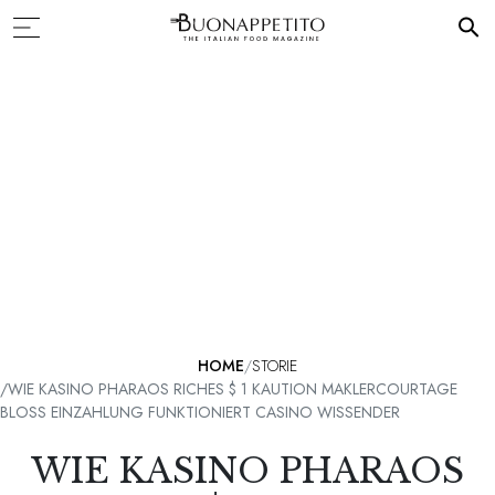
HOME
STORIE
WIE KASINO PHARAOS RICHES $ 1 KAUTION MAKLERCOURTAGE
BLOSS EINZAHLUNG FUNKTIONIERT CASINO WISSENDER
WIE KASINO PHARAOS