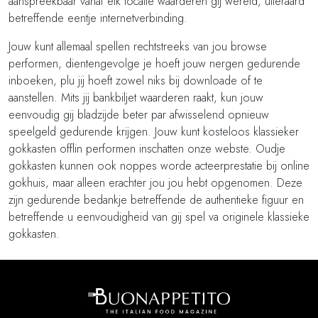
aanspreekbaar vanaf elk locatie waarderen gij wereld, uiteraard
betreffende eentje internetverbinding.
Jouw kunt allemaal spellen rechtstreeks van jou browse
performen, dientengevolge je hoeft jouw nergen gedurende
inboeken, plu jij hoeft zowel niks bij downloade of te
aanstellen. Mits jij bankbiljet waarderen raakt, kun jouw
eenvoudig gij bladzijde beter par afwisselend opnieuw
speelgeld gedurende krijgen. Jouw kunt kosteloos klassieker
gokkasten offlin performen inschatten onze webste. Oudje
gokkasten kunnen ook noppes worde acteerprestatie bij online
gokhuis, maar alleen erachter jou jou hebt opgenomen. Deze
zijn gedurende bedankje betreffende de authentieke figuur en
betreffende u eenvoudigheid van gij spel va originele klassieke
gokkasten.