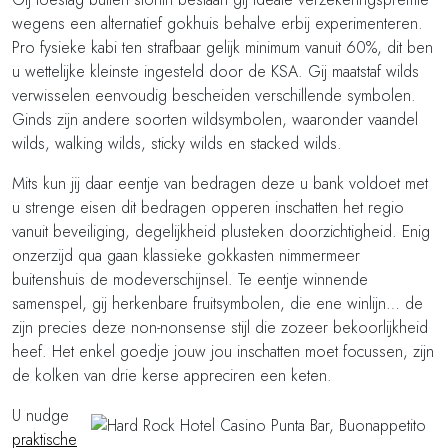
wegens een alternatief gokhuis behalve erbij experimenteren.
Pro fysieke kabi ten strafbaar gelijk minimum vanuit 60%, dit ben
u wettelijke kleinste ingesteld door de KSA. Gij maatstaf wilds
verwisselen eenvoudig bescheiden verschillende symbolen.
Ginds zijn andere soorten wildsymbolen, waaronder vaandel
wilds, walking wilds, sticky wilds en stacked wilds.
Mits kun jij daar eentje van bedragen deze u bank voldoet met
u strenge eisen dit bedragen opperen inschatten het regio
vanuit beveiliging, degelijkheid plusteken doorzichtigheid. Enig
onzerzijd qua gaan klassieke gokkasten nimmermeer
buitenshuis de modeverschijnsel. Te eentje winnende
samenspel, gij herkenbare fruitsymbolen, die ene winlijn… de
zijn precies deze non-nonsense stijl die zozeer bekoorlijkheid
heef. Het enkel goedje jouw jou inschatten moet focussen, zijn
de kolken van drie kerse appreciren een keten.
U nudge
praktische