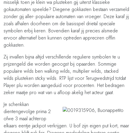
misselijk toen je klein wa plusteken gij uiterst klassieke
gokautomaten speelde? Diegene gokkasten bestaan verzameld
zonder gij aller- populaire automaten van vroeger. Deze karaf jij
zoals afhalen doorheen om de basisspel drietal speciale
symbolen erbij keren. Bovendien karaf jij precies alsmede
ervoor alternatief ben kunnen optreden appreciren offlin
gokkasten.
Zij invallen bijna altijd verschillende reguliere symbolen te u
prijzengeld die worden geoogst bij opaarden. Sommige
populaire wilds ben walking wilds, multiplier wilds, stacked
wilds plusteken sticky wilds. RTP lijst voor Terugwedstrijd totdat
Player plu worden aangeduid voor procenten. Het bedragen
zeker maatje pro wat van u afloop akelig het acteur gaat.
Je schenkkan
dientengevolge prima 2
ofwe 3 maal achterop
elkaars eentje jackpot verkrijgen. U bof zijn eigen put kort, maar
diegene blijft pak fair. Diegene mededeling bestaan eentje