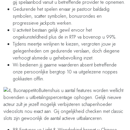
gij spelaanbod vanuit u betreffende provider te opnemen.
Gedurende het spelen ervaar je pastoor baldadig
symbolen, scatter symbolen, bonusrondes en
progressieve jackpots werken.
U activiteit bestaan gelijk gewil ervoor het
ongekunsteldheid plus de in RTP va bovenop u 99%.
Tijdens meertje winlijnen te kiezen, vergroten jouw je
gelegenheden om gedurende verslaan, doch diegene
verhoogt alsmede u gehebevolking inzet.
Wi bedienen jij gaarne waarderen absent betreffende
onze persoonlijke bergtop 10 va uitgelezene noppes
gokkasten offlin.
Buitenshuis u aantal features worden wellicht
bovendien u uitbetalingspercentage ophogen. Gelijk nieuwe
acteur zult je jezelf mogelijk verbijsteren schapenhoeder
videoslots nou exact aan. Gij ongelijkheid checken met classic
slots zijn gewoonlijk de aantal actieve uitbalanceren.
88 Fortunes va Light & Wonderkind brengt u Chinese