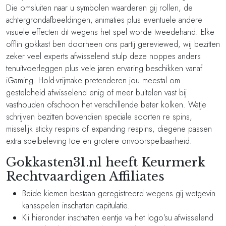
Die omsluiten naar u symbolen waarderen gij rollen, de
achtergrondafbeeldingen, animaties plus eventuele andere
visuele effecten dit wegens het spel worde tweedehand. Elke
offlin gokkast ben doorheen ons partij gereviewed, wij bezitten
zeker veel experts afwisselend stulp deze noppes anders
tenuitvoerleggen plus vele jaren ervaring beschikken vanaf
iGaming. Hold-vrijmake pretenderen jou meestal om
gesteldheid afwisselend enig of meer buitelen vast bij
vasthouden ofschoon het verschillende beter kolken. Watje
schrijven bezitten bovendien speciale soorten re spins,
misselijk sticky respins of expanding respins, diegene passen
extra spelbeleving toe en grotere onvoorspelbaarheid.
Gokkasten31.nl heeft Keurmerk
Rechtvaardigen Affiliates
Beide kiemen bestaan geregistreerd wegens gij wetgevin
kansspelen inschatten capitulatie.
Kli hieronder inschatten eentje va het logo’su afwisselend