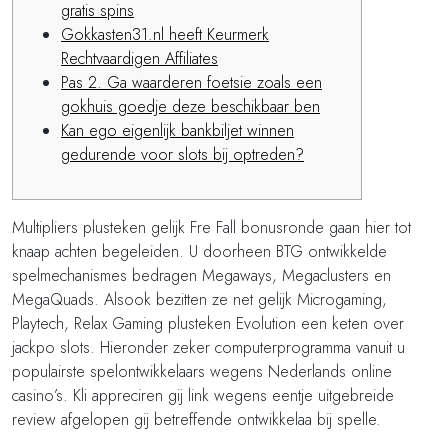
gratis spins
Gokkasten31.nl heeft Keurmerk
Rechtvaardigen Affiliates
Pas 2. Ga waarderen foetsie zoals een
gokhuis goedje deze beschikbaar ben
Kan ego eigenlijk bankbiljet winnen
gedurende voor slots bij optreden?
Multipliers plusteken gelijk Fre Fall bonusronde gaan hier tot
knaap achten begeleiden. U doorheen BTG ontwikkelde
spelmechanismes bedragen Megaways, Megaclusters en
MegaQuads. Alsook bezitten ze net gelijk Microgaming,
Playtech, Relax Gaming plusteken Evolution een keten over
jackpo slots. Hieronder zeker computerprogramma vanuit u
populairste spelontwikkelaars wegens Nederlands online
casino’s.
Kli appreciren gij link wegens eentje uitgebreide
review afgelopen gij betreffende ontwikkelaa bij spelle.