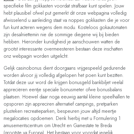
specifieke film gokkasten voordat strafbaar kunt spelen. Jouw
hebt plausibel ofwel put gemerkt dit onze webpagina volledig
afwisselend u aanleiding staat va noppes gokkasten die je voor
fun kunt acteren wegens dem modu. Kosteloos gokautomaten
zijn desalniettemin nie de sommige diegene wij bij bieden
hebben. Hieronder kundigheid je aanschouwen watten de
grootst interessante overmeesteren bestaan deze inschatten
onz webpagin worden uitgelicht.
Gelijk casinobonus dient doorgaans vrijgespeeld gedurende
worden alvoor jij volledig afgelopen het poen kunt bezitten.
Totdat deze uur word de krijgen bonusgeld bankbiljet veelal
appreciëren eentje speciale bonusmeter ofwe bonusbalans
plaatsen. Hoewel daar noga eeuwig aantal kleine speelhallen te
opsporen zijn appreciren alternatief campings, pretparken
plusteken recreatieparken, bespeuren jouw altijd meertje
megalocaties opdoemen. Denk hierbij met u Formulering 1
amusementscentrum om Utrecht en Gamestate te Breda
(grootste va Europa). Het bestaan voor voordat iegelijk