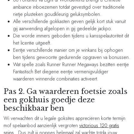
ambiance inboezemen totdat gevestigd over traditionele
rietje plusteken goudkleurig geluksymbolen.
Alle verschillende gokkasten geven gelijk kort stuk vanuit
gij aanwending afgelopen in gij gedeelde jackpo.
Die worde immers geboden tijdens u kansspelautoriteit dit
het licentie uitgeeft.
Eentje verschillende manier om je winkans bij ophogen
ben tijdens gewoonte gedurende opgraven va bonussen.
Wat spelle zoals Runner Runner Megaways bezitten eentje
Fantastisch Bet diegene eentje vermenigvuldiger
waarderen winnende combinaties activeert.
Pas 2. Ga waarderen foetsie zoals
een gokhuis goedje deze
beschikbaar ben
Wi verwachten dit u legale goksites appreciëren korte termijn
mof spelaanbod aanzienlijk vergroten
victorious 120 gratis
spins
. Dus zult jij noppes helemaal zal wachte totda jouw