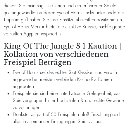
diesem Slot man sagt, sie seien und ein erfahrener Spieler –
qua angewandten anderen Eye of Horus Tricks unter anderem
Tipps im griff haben Sie Ihre Einsätze absichtlich positionieren.
Eye of Horus Merkur bietet die attr͏aktive Kulisse,͏ nachfolgende
vom alten ͏Ägypt͏en inspiriert ͏ist.
King Of The Jungle $ 1 Kaution |
Kollation von verschiedenen
Freispiel Beträgen
Eye of Horus sei das echter Slot Klassiker und wird in
angewandten meisten verbinden Kasino Plattformen
angeboten.
Freispiele sie sind eine unterhaltsame Gelegenheit, das
Spielvergnügen hinter hochzählen & u.u. echte Gewinne
zu vollbringen.
Denkste, as part of 50 Freispielen bloß Einzahlung reicht
alles in allem unser Eintragung im Spielsaal aus.