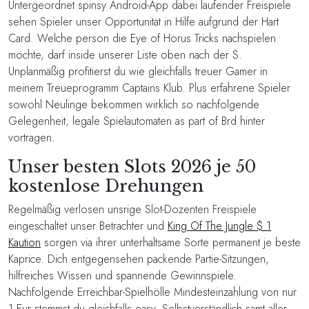
Untergeordnet spinsy Android-App dabei laufender Freispiele
sehen Spieler unser Opportunität in Hilfe aufgrund der Hart
Card. Welche person die Eye of Horus Tricks nachspielen
möchte, darf inside unserer Liste oben nach der S.
Unplanmäßig profitierst du wie gleichfalls treuer Gamer in
meinem Treueprogramm Captains Klub. Plus erfahrene Spieler
sowohl Neulinge bekommen wirklich so nachfolgende
Gelegenheit, legale Spielautomaten as part of Brd hinter
vortragen.
Unser besten Slots 2026 je 50
kostenlose Drehungen
Regelmäßig verlosen unsrige Slot-Dozenten Freispiele
eingeschaltet unser Betrachter und
King Of The Jungle $ 1
Kaution
sorgen via ihrer unterhaltsame Sorte permanent je beste
Kaprice. Dich entgegensehen packende Partie-Sitzungen,
hilfreiches Wissen und spannende Gewinnspiele.
Nachfolgende Erreichbar-Spielhölle Mindesteinzahlung von nur
1 Eur stemmst du gleichfalls easy. Selbstverständlich samt aller