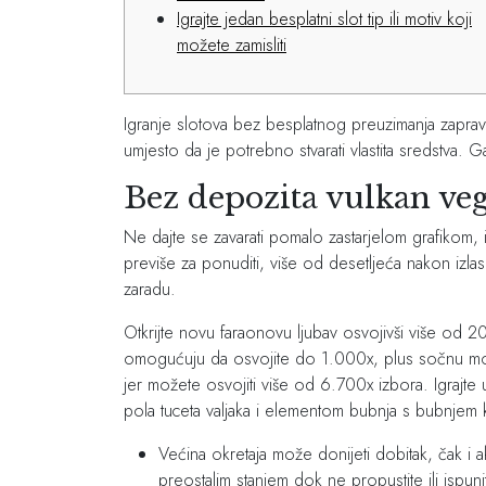
Igrajte jedan besplatni slot tip ili motiv koji
možete zamisliti
Igranje slotova bez besplatnog preuzimanja zapra
umjesto da je potrebno stvarati vlastita sredstva.
Ga
Bez depozita vulkan veg
Ne dajte se zavarati pomalo zastarjelom grafikom,
previše za ponuditi, više od desetljeća nakon izl
zaradu.
Otkrijte novu faraonovu ljubav osvojivši više od 
omogućuju da osvojite do 1.000x, plus sočnu mogu
jer možete osvojiti više od 6.700x izbora. Igrajte u
pola tuceta valjaka i elementom bubnja s bubnjem 
Većina okretaja može donijeti dobitak, čak i ak
preostalim stanjem dok ne propustite ili ispun