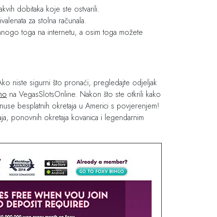
vih dobitaka koje ste ostvarili.
valenata za stolna računala.
 mnogo toga na internetu, a osim toga možete
 niste sigurni što pronaći, pregledajte odjeljak
ino
na VegasSlotsOnline. Nakon što ste otkrili kako
bonuse besplatnih okretaja u Americi s povjerenjem!
ja, ponovnih okretaja kovanica i legendarnim