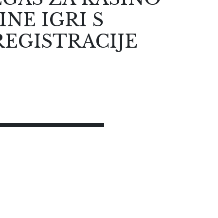
NE IGRI S
REGISTRACIJE