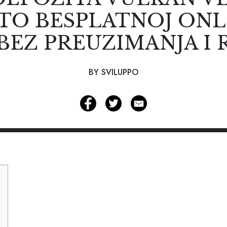
STO BESPLATNOJ ONLI
BEZ PREUZIMANJA I 
BY SVILUPPO