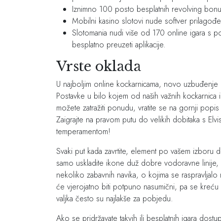
Iznimno 100 posto besplatnih revolving bonusa 
Mobilni kasino slotovi nude softver prilagođen
Slotomania nudi više od 170 online igara s p
besplatno preuzeti aplikacije.
Vrste oklada
U najboljim online kockarnicama, novo uzbuđenje n
Postavke u bilo kojem od naših važnih kockarnica i
možete zatražiti ponudu, vratite se na gornji popis
Zaigrajte na pravom putu do velikih dobitaka s El
temperamentom!
Svaki put kada zavrtite, element po vašem izboru d
samo uskladite ikone duž dobre vodoravne linije, mo
nekoliko zabavnih navika, o kojima se raspravljalo na
će vjerojatno biti potpuno nasumični, pa se kreću 
valjka često su najlakše za pobjedu.
Ako se pridržavate takvih ili besplatnih igara dos