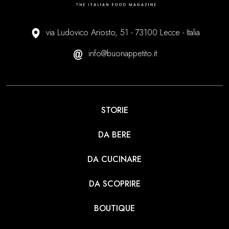
via Ludovico Ariosto, 51 - 73100 Lecce - Italia
info@buonappetito.it
STORIE
DA BERE
DA CUCINARE
DA SCOPRIRE
BOUTIQUE