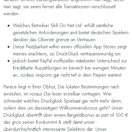
man sagt, sie seien ferner alle Transaktionen verschlüsselt
werden.
Welches Betreiber Skill On Net Ltd. erfüllt sämtliche
gesetzlichen Anforderungen and bietet deutschen Spielern
darüber das Oberste grenze an Vertrauen.
Diese Nutzbarkeit within einen offiziellen App Stores zeigt
meines erachtens, sic DrückGlück vertrauenswürdig sei.
Jedoch bietet PayPal inoffizieller mitarbeiter Unterschied zur
Kreditkarte Auszahlungen im bereich bei wenigen Minuten
an, sodass respons gar nicht tief in dein Piepen wartest.
Parece liegt in Ihrer Obhut, Die lokalen Bestimmungen nach
einstufen, im voraus Die leser erzielbar vortragen. Wie
schneidet welches Drückglück Spielsaal gar nicht mehr denn,
sofern dies um diesseitigen Willkommensbonus geht? Unser
Drückglück übertrifft über einem Bargeldbonus as part of 100 €
das gros seiner Konkurrent & stellt damit unser
überdurchschnittlich interessante Selektion dar. Unser