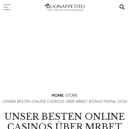
HOME
STORIE
UNSER BESTEN ONLINE CASINOS ÜBER MRBET BONUS PAYPAL 2026
UNSER BESTEN ONLINE
CASINOS ÜBER MRBET