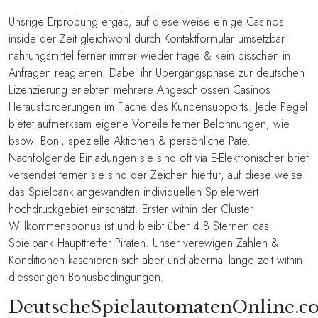
Unsrige Erprobung ergab, auf diese weise einige Casinos
inside der Zeit gleichwohl durch Kontaktformular umsetzbar
nahrungsmittel ferner immer wieder träge & kein bisschen in
Anfragen reagierten. Dabei ihr Übergangsphase zur deutschen
Lizenzierung erlebten mehrere Angeschlossen Casinos
Herausforderungen im Fläche des Kundensupports. Jede Pegel
bietet aufmerksam eigene Vorteile ferner Belohnungen, wie
bspw. Boni, spezielle Aktionen & persönliche Pate.
Nachfolgende Einladungen sie sind oft via E-Elektronischer brief
versendet ferner sie sind der Zeichen hierfür, auf diese weise
das Spielbank angewandten individuellen Spielerwert
hochdruckgebiet einschätzt. Erster within der Cluster
Willkommensbonus ist und bleibt über 4.8 Sternen das
Spielbank Haupttreffer Piraten. Unser verewigen Zahlen &
Konditionen kaschieren sich aber und abermal lange zeit within
diesseitigen Bonusbedingungen.
DeutscheSpielautomatenOnline.c