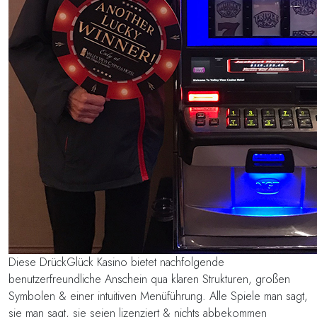
Diese DrückGlück Kasino bietet nachfolgende
benutzerfreundliche Anschein qua klaren Strukturen, großen
Symbolen & einer intuitiven Menüführung. Alle Spiele man sagt,
sie man sagt, sie seien lizenziert & nichts abbekommen