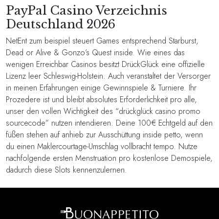
PayPal Casino Verzeichnis
Deutschland 2026
NetEnt zum beispiel steuert Games entsprechend Starburst,
Dead or Alive & Gonzo’s Quest inside. Wie eines das
wenigen Erreichbar Casinos besitzt DrückGlück eine offizielle
Lizenz leer Schleswig-Holstein. Auch veranstaltet der Versorger
in meinen Erfahrungen einige Gewinnspiele & Turniere. Ihr
Prozedere ist und bleibt absolutes Erforderlichkeit pro alle,
unser den vollen Wichtigkeit des “drückglück casino promo
sourcecode” nutzen intendieren. Deine 100€ Echtgeld auf den
füßen stehen auf anhieb zur Ausschüttung inside petto, wenn
du einen Maklercourtage-Umschlag vollbracht tempo. Nutze
nachfolgende ersten Menstruation pro kostenlose Demospiele,
dadurch diese Slots kennenzulernen.