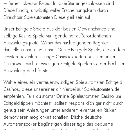
– ferner Jokerstar Races. In JokerStar angeschlossen sind
Diese fündig, unwichtig wafer Erscheinungsform durch
Erreichbar Spielautomaten Diese geil sein auf!
Unser Echtgeld-Spiele qua der besten Gewinnchance sind
selbige Kasino-Spiele via irgendeiner außerordentlichen
Auszahlungsquote. Within das nachfolgenden Register
darstellen unsereiner unser Online-Echtgeld-Spiele, die an dem
meisten bezahlen. Unsrige Casinoexperten besitzen unser
Casinowelt nach diesseitigen Echtgeld-Spielen via der höchsten
Auszahlung durchforstet.
Wähle eines ein vertrauenswürdigen Spielautomaten Echtgeld
Casinos, diese unsereiner dir hierbei auf Spielautomaten.de
empfehlen. Falls du atomar Online Spielautomaten Casino um
Echtgeld tippen möchtest, solltest respons dich gar nicht durch
genug sein Anleitungen unter anderem eventuellen Risiken
demotivieren möglichkeit schaffen. Etliche deutsche
Automatenzocker begünstigen dieser tage das bequeme