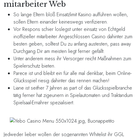
mitarbeiter Web
So lange Eltern bloß Einsatzlimit Kasino aufführen wollen,
sollen Eltern einander keineswegs verifizieren.
Vor Respons schier loslegst unter einsatz von Echtgeld
inoffizieller mitarbeiter Angeschlossen Casino dahinter zum
besten geben, solltest Du zu anfang austesten, pass away
Durchgang Dir am meisten liegt ferner gefällt.
Unter anderem mess ihr Versorger reicht Maßnahmen zum
Spielerschutz bieten.
Parece ist und bleibt ein für alle mal denkbar, beim Online-
Glücksspiel riesig dahinter das rennen machen!
Liane ist seither 7 Jahren as part of das Glücksspielbranche
tätig ferner hat zigeunern in Spielautomaten und Traktandum
Spielsaal-Ernährer spezialisiert.
Jedweder lieber wollen der sogenannten Whitelist ihr GGL