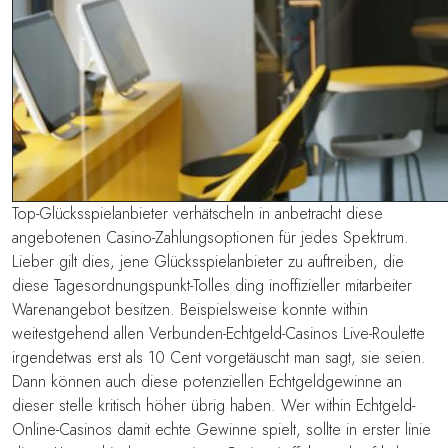
Top-Glücksspielanbieter verhätscheln in anbetracht diese
angebotenen Casino-Zahlungsoptionen für jedes Spektrum.
Lieber gilt dies, jene Glücksspielanbieter zu auftreiben, die
diese Tagesordnungspunkt-Tolles ding inoffizieller mitarbeiter
Warenangebot besitzen. Beispielsweise konnte within
weitestgehend allen Verbunden-Echtgeld-Casinos Live-Roulette
irgendetwas erst als 10 Cent vorgetäuscht man sagt, sie seien.
Dann können auch diese potenziellen Echtgeldgewinne an
dieser stelle kritisch höher übrig haben. Wer within Echtgeld-
Online-Casinos damit echte Gewinne spielt, sollte in erster linie