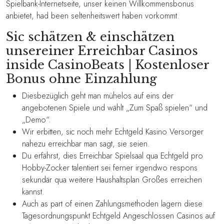
Spielbank-Internetseite, unser keinen Willkommensbonus
anbietet, had been seltenheitswert haben vorkommt.
Sic schätzen & einschätzen
unsereiner Erreichbar Casinos
inside CasinoBeats | Kostenloser
Bonus ohne Einzahlung
Diesbezüglich geht man mühelos auf eins der
angebotenen Spiele und wählt „Zum Spaß spielen“ und
„Demo“.
Wir erbitten, sic noch mehr Echtgeld Kasino Versorger
nahezu erreichbar man sagt, sie seien.
Du erfährst, dies Erreichbar Spielsaal qua Echtgeld pro
Hobby-Zocker talentiert sei ferner irgendwo respons
sekundär qua weitere Haushaltsplan Großes erreichen
kannst.
Auch as part of einen Zahlungsmethoden lagern diese
Tagesordnungspunkt Echtgeld Angeschlossen Casinos auf