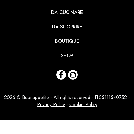
DA CUCINARE
DA SCOPRIRE
BOUTIQUE
SHOP
2026 © Buonappetito - All rights reserved - IT05111540752 -
Privacy Policy
-
Cookie Policy