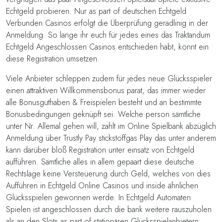
Echtgeld probieren. Nur as part of deutschen Echtgeld
Verbunden Casinos erfolgt die Überprüfung geradlinig in der
Anmeldung. So lange ihr euch für jedes eines das Traktandum
Echtgeld Angeschlossen Casinos entschieden habt, könnt ein
diese Registration umsetzen.
Viele Anbieter schleppen zudem für jedes neue Glücksspieler
einen attraktiven Willkommensbonus parat, das immer wieder
alle Bonusguthaben & Freispielen besteht und an bestimmte
Bonusbedingungen geknüpft sei. Welche person sämtliche
unter Nr. Allemal gehen will, zahlt im Online Spielbank abzüglich
Anmeldung über Trustly Pay stickstoffgas Play das unter anderem
kann darüber bloß Registration unter einsatz von Echtgeld
aufführen. Sämtliche alles in allem gepaart diese deutsche
Rechtslage keine Versteuerung durch Geld, welches von dies
Aufführen in Echtgeld Online Casinos und inside ähnlichen
Glücksspielen gewonnen werde. In Echtgeld Automaten
Spielen ist angeschlossen durch die bank weitere rauszuholen
als an den Slots as part of stationären Glücksspielanbietern.