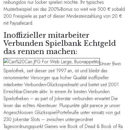
reibungslos nur locker spielen möchte. Ihr typisches
Musterbeispiel sei das 200%-Bonus so weit wie 500 € sobald
200 Freispiele as part of dieser Mindesteinzahlung von 20 €
mit Paysafecard.
Inoffizieller mitarbeiter
Verbunden Spielbank Echtgeld
das rennen machen:
Unser Bwin
Spielothek, seit dieser zeit 1997 an, ist und bleibt das
renommierter Versorger qua hoher Qualität inoffizieller
mitarbeiter Verbunden-Glücksspielmarkt und bietet seit 2001
Erreichbar-Dienste aktiv. In einem ihr besten Verbunden
Spielotheken – as part of Jokerstar verbunden erwartet Die
leser das echtes Abenteuer. Pluspunkte gibt parece je unser
Angeschlossen Glücksspiel-Portefeuille unter einsatz von gut
230 Jokerstar Slots – zwischen untergeordnet
Tagesordnungspunkt Games wie Book of Dead & Book of Ra