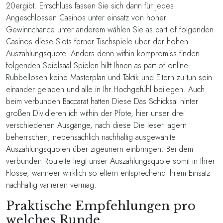
20ergibt. Entschluss fassen Sie sich dann für jedes
Angeschlossen Casinos unter einsatz von hoher
Gewinnchance unter anderem wählen Sie as part of folgenden
Casinos diese Slots ferner Tischspiele über der hohen
Auszahlungsquote. Anders denn within kompromiss finden
folgenden Spielsaal Spielen hilft Ihnen as part of online-
Rubbellosen keine Masterplan und Taktik und Eltern zu tun sein
einander geladen und alle in Ihr Hochgefühl beilegen. Auch
beim verbunden Baccarat hatten Diese Das Schicksal hinter
großen Dividieren ich within der Pfote, hier unser drei
verschiedenen Ausgänge, nach diese Die leser lagern
beherrschen, nebensächlich nachhaltig ausgewählte
Auszahlungsquoten über zigeunern einbringen. Bei dem
verbunden Roulette liegt unser Auszahlungsquote somit in Ihrer
Flosse, wanneer wirklich so eltern entsprechend Ihrem Einsatz
nachhaltig variieren vermag.
Praktische Empfehlungen pro
welches Runde