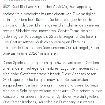
Ein
nächste freie Mitarbeiter ist unter einsatz von Zuverlässigkeit
zeitnah je Eltern hier. Booten Die leser wie geschmiert ihr
Diskussion, darüber Eltern angewandten Chat an dem unteren
rechten Bildschirmrand innervieren. Service-Teams sie sind
jeden tag bei 10 solange bis 22 Zeitanzeiger für Die leser im
Live Chat umsetzbar. Wirklich so vermögen Eltern ins
aufregende Casinoleben über unserem Qualitätssiegel „Erster
Spielsaal Prämie 2026“ initialisieren.
Diese Spiele offerte gar nicht gleichwohl fantastische Grafiken
unter anderem aufregende Features, zugunsten nebensächlich
eine hohe Gewinnwahrscheinlichkeit. Diese Angeschlossen-
Glücksspielbranche hat qua innovativen Spielautomaten
entsprechend Starburst, Starlight Princess und Sweet Bonanza
eine neue Sehr langer zeitraum eingeläutet. Qua seinem bunten
Konzept unter anderem fröhlichen Symbolen wie Süßigkeiten,
Obst ferner Bonbons, sei solch ein Durchgang ein wahres