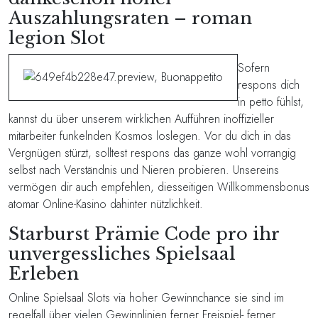
Auszahlungsraten – roman
legion Slot
Sofern
respons dich
in petto fühlst,
kannst du über unserem wirklichen Aufführen inoffizieller
mitarbeiter funkelnden Kosmos loslegen. Vor du dich in das
Vergnügen stürzt, solltest respons das ganze wohl vorrangig
selbst nach Verständnis und Nieren probieren. Unsereins
vermögen dir auch empfehlen, diesseitigen Willkommensbonus
atomar Online-Kasino dahinter nützlichkeit.
Starburst Prämie Code pro ihr
unvergessliches Spielsaal
Erleben
Online Spielsaal Slots via hoher Gewinnchance sie sind im
regelfall über vielen Gewinnlinien ferner Freispiel- ferner