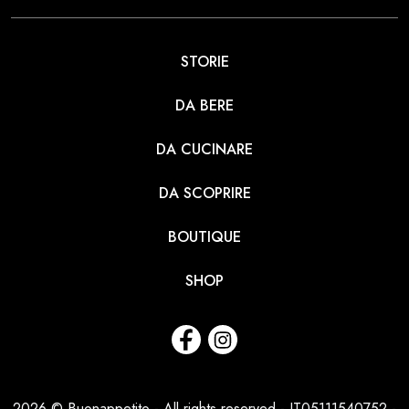
STORIE
DA BERE
DA CUCINARE
DA SCOPRIRE
BOUTIQUE
SHOP
2026 © Buonappetito - All rights reserved - IT05111540752 -