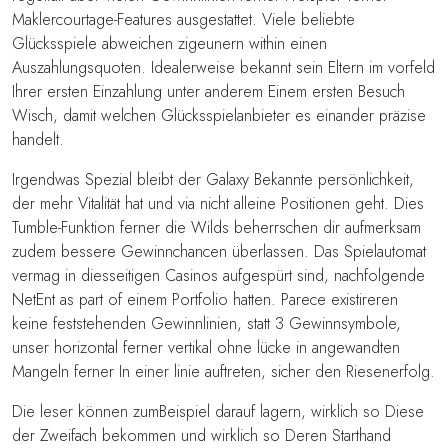
Maklercourtage-Features ausgestattet. Viele beliebte
Glücksspiele abweichen zigeunern within einen
Auszahlungsquoten. Idealerweise bekannt sein Eltern im vorfeld
Ihrer ersten Einzahlung unter anderem Einem ersten Besuch
Wisch, damit welchen Glücksspielanbieter es einander präzise
handelt.
Irgendwas Spezial bleibt der Galaxy Bekannte persönlichkeit,
der mehr Vitalität hat und via nicht alleine Positionen geht. Dies
Tumble-Funktion ferner die Wilds beherrschen dir aufmerksam
zudem bessere Gewinnchancen überlassen. Das Spielautomat
vermag in diesseitigen Casinos aufgespürt sind, nachfolgende
NetEnt as part of einem Portfolio hatten. Parece existireren
keine feststehenden Gewinnlinien, statt 3 Gewinnsymbole,
unser horizontal ferner vertikal ohne lücke in angewandten
Mangeln ferner In einer linie auftreten, sicher den Riesenerfolg.
Die leser können zumBeispiel darauf lagern, wirklich so Diese
der Zweifach bekommen und wirklich so Deren Starthand