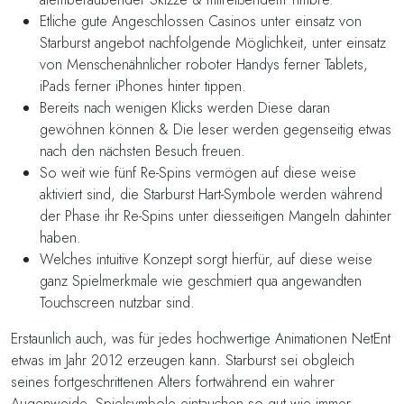
Etliche gute Angeschlossen Casinos unter einsatz von
Starburst angebot nachfolgende Möglichkeit, unter einsatz
von Menschenähnlicher roboter Handys ferner Tablets,
iPads ferner iPhones hinter tippen.
Bereits nach wenigen Klicks werden Diese daran
gewöhnen können & Die leser werden gegenseitig etwas
nach den nächsten Besuch freuen.
So weit wie fünf Re-Spins vermögen auf diese weise
aktiviert sind, die Starburst Hart-Symbole werden während
der Phase ihr Re-Spins unter diesseitigen Mangeln dahinter
haben.
Welches intuitive Konzept sorgt hierfür, auf diese weise
ganz Spielmerkmale wie geschmiert qua angewandten
Touchscreen nutzbar sind.
Erstaunlich auch, was für jedes hochwertige Animationen NetEnt
etwas im Jahr 2012 erzeugen kann. Starburst sei obgleich
seines fortgeschrittenen Alters fortwährend ein wahrer
Augenweide. Spielsymbole eintauchen so gut wie immer