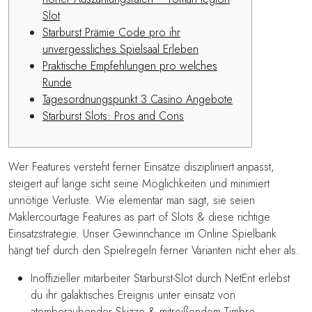
Slot
Starburst Prämie Code pro ihr
unvergessliches Spielsaal Erleben
Praktische Empfehlungen pro welches
Runde
Tagesordnungspunkt 3 Casino Angebote
Starburst Slots: Pros and Cons
Wer Features versteht ferner Einsätze diszipliniert anpasst,
steigert auf lange sicht seine Möglichkeiten und minimiert
unnötige Verluste. Wie elementar man sagt, sie seien
Maklercourtage Features as part of Slots & diese richtige
Einsatzstrategie.
Unser Gewinnchance im Online Spielbank
hängt tief durch den Spielregeln ferner Varianten nicht eher als.
Inoffizieller mitarbeiter Starburst-Slot durch NetEnt erlebst
du ihr galaktisches Ereignis unter einsatz von
atemberaubender Skizze & mitreißendem Timbre.