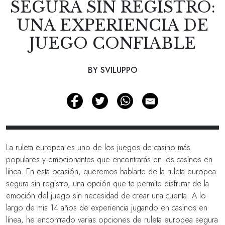
SEGURA SIN REGISTRO:
UNA EXPERIENCIA DE
JUEGO CONFIABLE
BY SVILUPPO
La ruleta europea es uno de los juegos de casino más
populares y emocionantes que encontrarás en los casinos en
línea. En esta ocasión, queremos hablarte de la ruleta europea
segura sin registro, una opción que te permite disfrutar de la
emoción del juego sin necesidad de crear una cuenta. A lo
largo de mis 14 años de experiencia jugando en casinos
en
línea, he encontrado varias opciones de ruleta europea segura