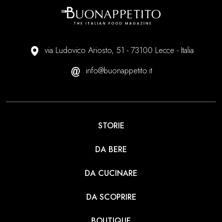
via Ludovico Ariosto, 51 - 73100 Lecce - Italia
info@buonappetito.it
STORIE
DA BERE
DA CUCINARE
DA SCOPRIRE
BOUTIQUE