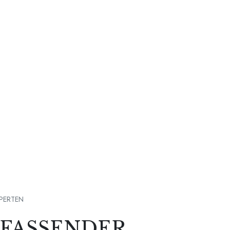
XPERTEN
MFASSENDER