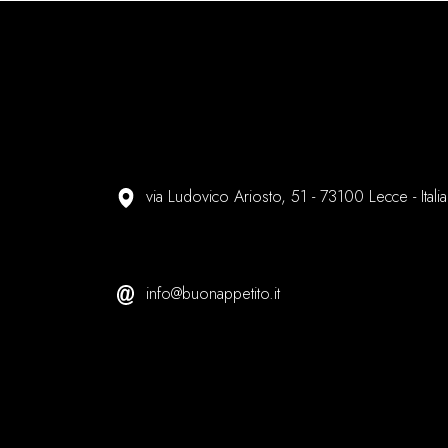
via Ludovico Ariosto, 51 - 73100 Lecce - Italia
info@buonappetito.it