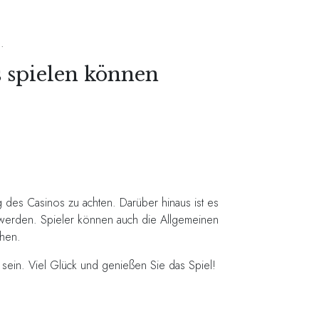
.
.
s spielen können
g des Casinos zu achten. Darüber hinaus ist es
 werden. Spieler können auch die Allgemeinen
ehen.
zu sein. Viel Glück und genießen Sie das Spiel!