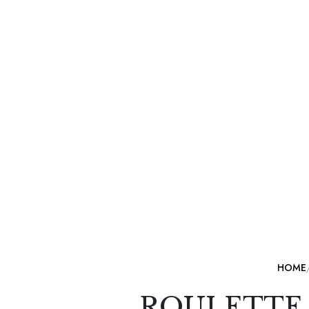
HOME
ROULETTE 