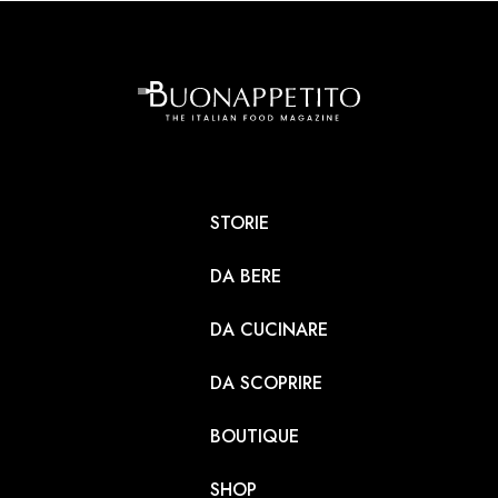
STORIE
DA BERE
DA CUCINARE
DA SCOPRIRE
BOUTIQUE
SHOP