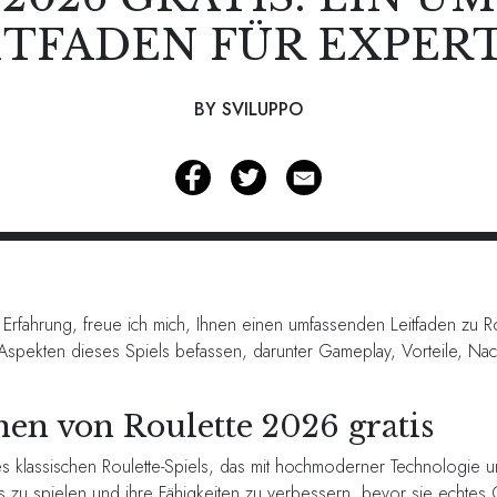
ITFADEN FÜR EXPER
BY SVILUPPO
n Erfahrung, freue ich mich, Ihnen einen umfassenden Leitfaden zu R
Aspekten dieses Spiels befassen, darunter Gameplay, Vorteile, Nach
n von Roulette 2026 gratis
 des klassischen Roulette-Spiels, das mit hochmoderner Technologi
s zu spielen und ihre Fähigkeiten zu verbessern, bevor sie echtes 