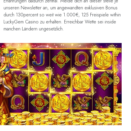
Erfahrungen dadurch zentral. Melde dich an dieser stelle je
unseren Newsletter an, um angewandten exklusiven Bonus
durch 130percent so weit wie 1.000€, 125 Freispiele within
LuckyGem Casino zu erhalten. Erreichbar Wette sei inside
manchen Ländern ungesetzlich.