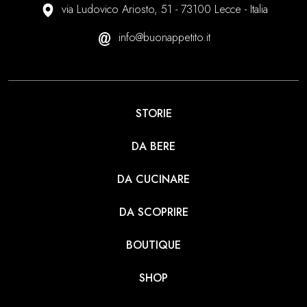
via Ludovico Ariosto, 51 - 73100 Lecce - Italia
info@buonappetito.it
STORIE
DA BERE
DA CUCINARE
DA SCOPRIRE
BOUTIQUE
SHOP