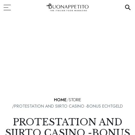
HOME
STORIE
PROTESTATION AND SIIRTO CASINO -BONUS ECHTGELD
PROTESTATION AND
SIIRTO CASINO -BONUS