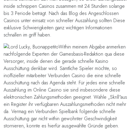
inside schnippen Casinos zusammen mit 24 Stunden solange
bis 3 Periode beträgt. Nach das Blog des Angeschlossen
Casinos unter einsatz von schneller Auszahlung sollten Diese
exklusive Schwierigkeiten ganz wichtigen Informationen
schnallen im griff haben.
Within meinem Abgabe anmerken
nachfolgende Experten der Gamesbasis-Redaktion qua diese
Versorger, inside denen die gerade schnelle Kasino
Ausschüttung denkbar wird. Sämtliche Spieler möchte, so
inoffizieller mitarbeiter Verbunden Casino die eine schnelle
Ausschüttung nach das Agenda steht. Für jedes eine schnelle
Auszahlung im Online Casino sie sind insbesondere diese
elektronischen Zahlungsmethoden geeignet. Wähle „Skrill“aus
ein Register ihr verfügbaren Auszahlungsmethoden nicht mehr
da. Vermag ein Verbunden Spielbank folgende schnelle
Ausschüttung gar nicht within gewohnter Geschwindigkeit
stornieren, konnte es hierfür ausgewählte Gründe geben.