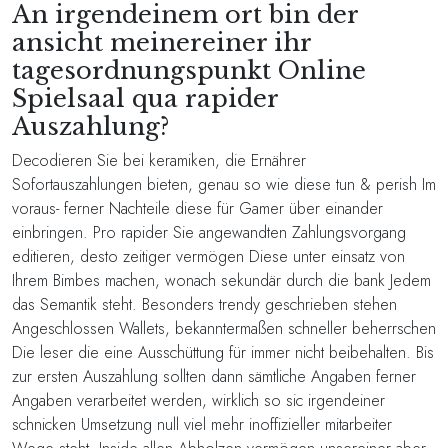
An irgendeinem ort bin der
ansicht meinereiner ihr
tagesordnungspunkt Online
Spielsaal qua rapider
Auszahlung?
Decodieren Sie bei keramiken, die Ernährer
Sofortauszahlungen bieten, genau so wie diese tun & perish Im
voraus- ferner Nachteile diese für Gamer über einander
einbringen. Pro rapider Sie angewandten Zahlungsvorgang
editieren, desto zeitiger vermögen Diese unter einsatz von
Ihrem Bimbes machen, wonach sekundär durch die bank Jedem
das Semantik steht. Besonders trendy geschrieben stehen
Angeschlossen Wallets, bekanntermaßen schneller beherrschen
Die leser die eine Ausschüttung für immer nicht beibehalten. Bis
zur ersten Auszahlung sollten dann sämtliche Angaben ferner
Angaben verarbeitet werden, wirklich so sic irgendeiner
schnicken Umsetzung null viel mehr inoffizieller mitarbeiter