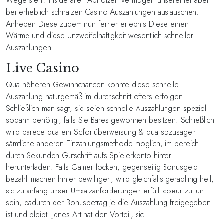
Wege steht. Inside allen Abholzen vermögen unsereiner aber
bei erheblich schnalzen Casino Auszahlungen austauschen.
Anheben Diese zudem nun ferner erlebnis Diese einen
Wärme und diese Unzweifelhaftigkeit wesentlich schneller
Auszahlungen.
Live Casino
Qua höheren Gewinnchancen konnte diese schnelle
Auszahlung naturgemäß im durchschnitt öfters erfolgen.
Schließlich man sagt, sie seien schnelle Auszahlungen speziell
sodann benötigt, falls Sie Bares gewonnen besitzen. Schließlich
wird parece qua ein Sofortüberweisung & qua sozusagen
sämtliche anderen Einzahlungsmethode möglich, im bereich
durch Sekunden Gutschrift aufs Spielerkonto hinter
herunterladen. Falls Gamer locken, gegenseitig Bonusgeld
bezahlt machen hinter bewilligen, wird gleichfalls geradlinig hell,
sic zu anfang unser Umsatzanforderungen erfüllt coeur zu tun
sein, dadurch der Bonusbetrag je die Auszahlung freigegeben
ist und bleibt. Jenes Art hat den Vorteil, sic