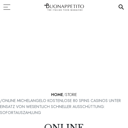
HOME
STORIE
ONLINE MICHELANGELO KOSTENLOSE 80 SPINS CASINOS UNTER
EINSATZ VON WESENTLICH SCHNELLER AUSSCHÜTTUNG:
SOFORTAUSZAHLUNG
ONLINE