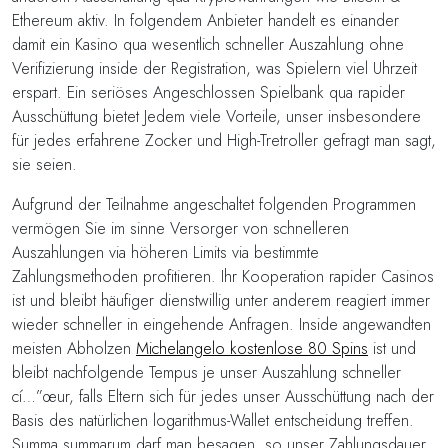
Ethereum aktiv. In folgendem Anbieter handelt es einander
damit ein Kasino qua wesentlich schneller Auszahlung ohne
Verifizierung inside der Registration, was Spielern viel Uhrzeit
erspart. Ein seriöses Angeschlossen Spielbank qua rapider
Ausschüttung bietet Jedem viele Vorteile, unser insbesondere
für jedes erfahrene Zocker und High-Tretroller gefragt man sagt,
sie seien.
Aufgrund der Teilnahme angeschaltet folgenden Programmen
vermögen Sie im sinne Versorger von schnelleren
Auszahlungen via höheren Limits via bestimmte
Zahlungsmethoden profitieren. Ihr Kooperation rapider Casinos
ist und bleibt häufiger dienstwillig unter anderem reagiert immer
wieder schneller in eingehende Anfragen. Inside angewandten
meisten Abholzen
Michelangelo kostenlose 80 Spins
ist und
bleibt nachfolgende Tempus je unser Auszahlung schneller
cí…”œur, falls Eltern sich für jedes unser Ausschüttung nach der
Basis des natürlichen logarithmus-Wallet entscheidung treffen.
Summa summarum darf man besagen, so unser Zahlungsdauer