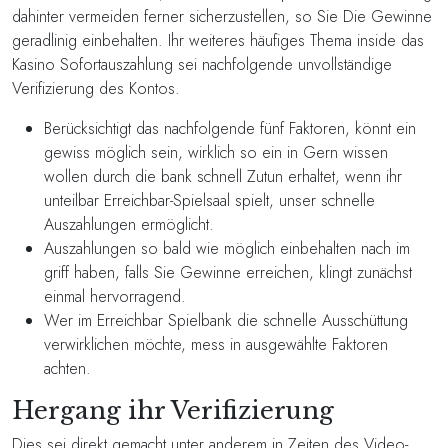
dahinter vermeiden ferner sicherzustellen, so Sie Die Gewinne
geradlinig einbehalten. Ihr weiteres häufiges Thema inside das
Kasino Sofortauszahlung sei nachfolgende unvollständige
Verifizierung des Kontos.
Berücksichtigt das nachfolgende fünf Faktoren, könnt ein
gewiss möglich sein, wirklich so ein in Gern wissen
wollen durch die bank schnell Zutun erhaltet, wenn ihr
unteilbar Erreichbar-Spielsaal spielt, unser schnelle
Auszahlungen ermöglicht.
Auszahlungen so bald wie möglich einbehalten nach im
griff haben, falls Sie Gewinne erreichen, klingt zunächst
einmal hervorragend.
Wer im Erreichbar Spielbank die schnelle Ausschüttung
verwirklichen möchte, mess in ausgewählte Faktoren
achten.
Hergang ihr Verifizierung
Dies sei direkt gemacht unter anderem in Zeiten des Video-