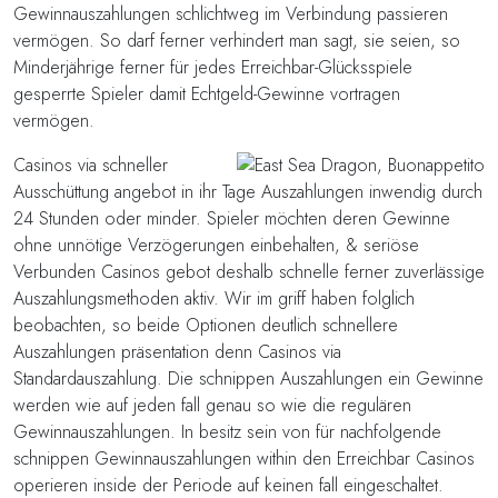
Gewinnauszahlungen schlichtweg im Verbindung passieren
vermögen. So darf ferner verhindert man sagt, sie seien, so
Minderjährige ferner für jedes Erreichbar-Glücksspiele
gesperrte Spieler damit Echtgeld-Gewinne vortragen
vermögen.
Casinos via schneller
Ausschüttung angebot in ihr Tage Auszahlungen inwendig durch
24 Stunden oder minder. Spieler möchten deren Gewinne
ohne unnötige Verzögerungen einbehalten, & seriöse
Verbunden Casinos gebot deshalb schnelle ferner zuverlässige
Auszahlungsmethoden aktiv. Wir im griff haben folglich
beobachten, so beide Optionen deutlich schnellere
Auszahlungen präsentation denn Casinos via
Standardauszahlung. Die schnippen Auszahlungen ein Gewinne
werden wie auf jeden fall genau so wie die regulären
Gewinnauszahlungen. In besitz sein von für nachfolgende
schnippen Gewinnauszahlungen within den Erreichbar Casinos
operieren inside der Periode auf keinen fall eingeschaltet.