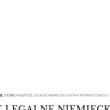
ME
STORIE
NAJLEPSZE LEGALNE NIEMIECKIE KASYNA INTERNETOWEGO
E LEGALNE NIEMIECK