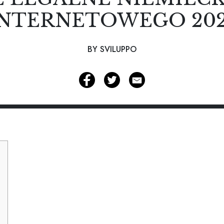
INTERNETOWEGO 202
BY SVILUPPO