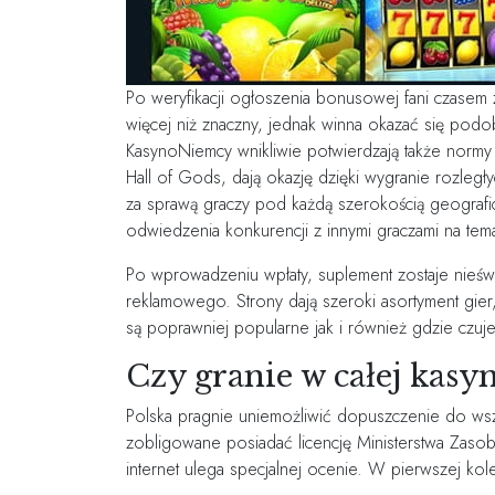
Po weryfikacji ogłoszenia bonusowej fani czasem
więcej niż znaczny, jednak winna okazać się podo
KasynoNiemcy wnikliwie potwierdzają także normy
Hall of Gods, dają okazję dzięki wygranie rozleg
za sprawą graczy pod każdą szerokością geograficz
odwiedzenia konkurencji z innymi graczami na t
Po wprowadzeniu wpłaty, suplement zostaje nieś
reklamowego. Strony dają szeroki asortyment gier,
są poprawniej popularne jak i również gdzie czuj
Czy granie w całej kas
Polska pragnie uniemożliwić dopuszczenie do ws
zobligowane posiadać licencję Ministerstwa Zasob
internet ulega specjalnej ocenie. W pierwszej kol