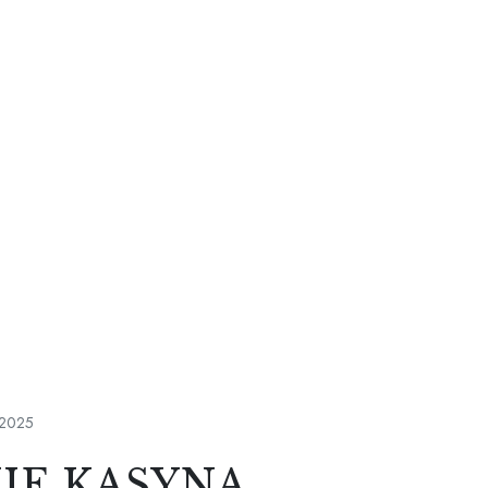
 2025
IE KASYNA