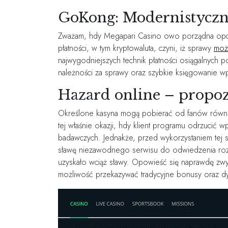
GoKong: Modernistyczn
Zważam, hdy Megapari Casino owo porządna opcja
płatności, w tym kryptowaluta, czyni, iż sprawy
może
najwygodniejszych technik płatności osiągalnych
należności za sprawy oraz szybkie księgowanie wp
Hazard online – propoz
Określone kasyna mogą pobierać od fanów równoc
tej właśnie okazji, hdy klient programu odrzucić
badawczych. Jednakże, przed wykorzystaniem tej st
sławę niezawodnego serwisu do odwiedzenia rozry
uzyskało wciąż sławy. Opowieść się naprawdę zwyc
możliwość przekazywać tradycyjne bonusy oraz d