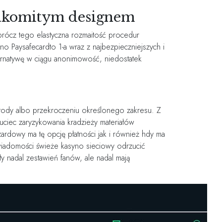
nakomitym designem
ócz tego elastyczna rozmaitość procedur
o Paysafecardto 1-a wraz z najbezpieczniejszych i
ernatywę w ciągu anonimowość, niedostatek
tody albo przekroczeniu określonego zakresu. Z
uciec zaryzykowania kradzieży materiałów
zardowy ma tę opcję płatności jak i również hdy ma
wiadomości świeże kasyno sieciowy odrzucić
 nadal zestawień fanów, ale nadal mają