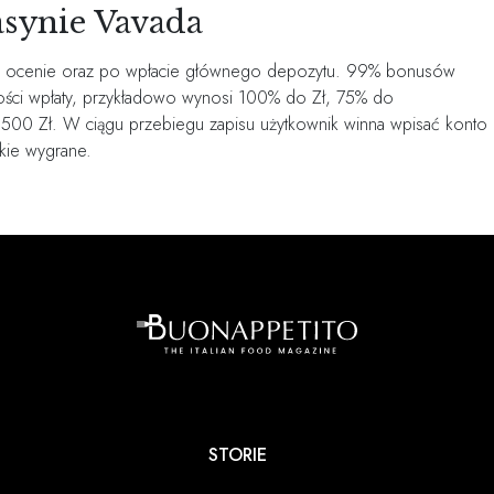
asynie Vavada
jego ocenie oraz po wpłacie głównego depozytu. 99% bonusów
ości wpłaty, przykładowo wynosi 100% do Zł, 75% do
500 Zł. W ciągu przebiegu zapisu użytkownik winna wpisać konto
kie wygrane.
STORIE