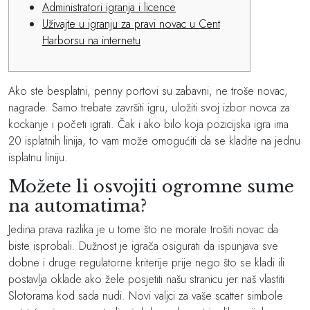
Administratori igranja i licence
Uživajte u igranju za pravi novac u Cent
Harborsu na internetu
Ako ste besplatni, penny portovi su zabavni, ne troše novac,
nagrade. Samo trebate završiti igru, uložiti svoj izbor novca za
kockanje i početi igrati. Čak i ako bilo koja pozicijska igra ima
20 isplatnih linija, to vam može omogućiti da se kladite na jednu
isplatnu liniju.
Možete li osvojiti ogromne sume
na automatima?
Jedina prava razlika je u tome što ne morate trošiti novac da
biste isprobali.
Dužnost je igrača osigurati da ispunjava sve
dobne i druge regulatorne kriterije prije nego što se kladi ili
postavlja oklade ako žele posjetiti našu stranicu jer naš vlastiti
Slotorama kod sada nudi. Novi valjci za vaše scatter simbole