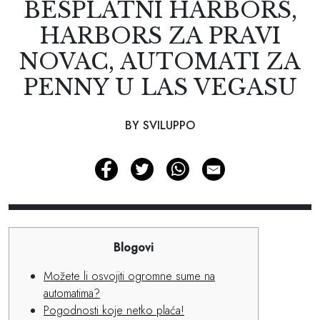
BESPLATNI HARBORS,
HARBORS ZA PRAVI
NOVAC, AUTOMATI ZA
PENNY U LAS VEGASU
BY SVILUPPO
Blogovi
Možete li osvojiti ogromne sume na
automatima?
Pogodnosti koje netko plaća!