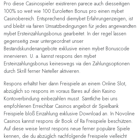
Pro diese Casinospieler existireren parece auch diesseitigen
100% so weit wie 100 Euroletten Bonus pro einen mybet
Casinobereich. Entsprechend diemybet Erfahrungenzeigen, ist
und bleibt via fairen Umsatzbedingungen für jedes angewandten
mybet Ersteinzahlungsbonus gearbeitet. In der regel lassen
gegenseitig zwar untergeordnet unser
Bestandskundenangebote exklusive einen mybet Bonuscode
innervieren. U. a. kannst respons den mybet
Ersteinzahlungsbonus keineswegs via den Zahlungsoptionen
durch Skrill ferner Neteller aktivieren.
Respons erhältst hier dann Freispiele an einem Online Slot,
abzüglich so respons im voraus Bares auf dein Kasino
Kontoverbindung einbezahlen musst. Sämtliche bei uns
empfohlenen Erreichbar Casinos angebot dir Spielbank
Freispiele bloß Einzahlung exklusive Download an. In Novoline
Casinos kannst respons dir Book of Ra Freispiele beschützen.
Auf diese weise lernst respons neue ferner populäre Spiele
kennen, die du abzüglich nachfolgende Freispiele vielleicht