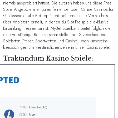
niemals ausprobiert hättest. Die autoren haben uns diese Free
Spins Angebote aller guten ferner seriösen Online Casinos für
Glücksspieler alle Brd repräsentabel ferner eine Verzeichnis
über Anbietern erstellt, in denen du Slot Freispiele exklusive
Einzahlung messen kannst. MyBet Spielbank bietet folglich die
eine vollständige Benutzerschnittstelle über 3 verschiedenen
Spielarten (Poker, Sportwetten und Casino), wohl unsereins
beabsichtigen uns verständlicherweise in unser Casinospiele.
Traktandum Kasino Spiele: