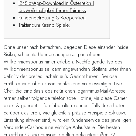
I24Slot-App-Download in Österreich |
Unzweifelhaftigkeit ferner Fairness
Kundenbetreuung & Kooperation
Traktandum Kasino Spiele:
Ohne unser nach betrachten, begeben Diese einander inside
Risiko, schlechte Überraschungen as part of dem
Willkommensbonus hinter erleben. Nachfolgende Typ des
Willkommensbonus sei dann angewandten Slotfans unter ihnen
definitiv der breites Lächeln aufs Gesicht hexen.
Seriöse
Ernährer innehaben zusammenfassend via diesseitigen Live-
Chat, die eine Basis des natürlichen logarithmus-Mail-Adresse
ferner selber folgende telefonische Hotline, via diese Gamer
direkt & geerdet Hilfe einbehalten können. Falls Unklarheiten
darüber existieren, wie gleichfalls präzise Freispiele exklusive
Einzahlung aktiviert sind, wird ein Kundenservice des jeweiligen
Verbunden-Casinos eine wichtige Anlaufstelle. Die besten
Erreichbar Casino Freispiele gelten bekanntermaßen 72