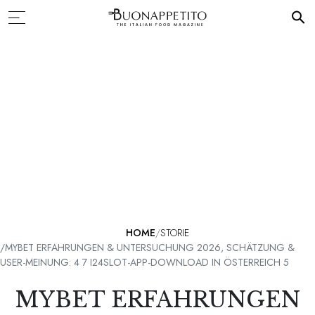
HOME
STORIE
MYBET ERFAHRUNGEN & UNTERSUCHUNG 2026, SCHÄTZUNG &
USER-MEINUNG: 4 7 I24SLOT-APP-DOWNLOAD IN ÖSTERREICH 5
MYBET ERFAHRUNGEN