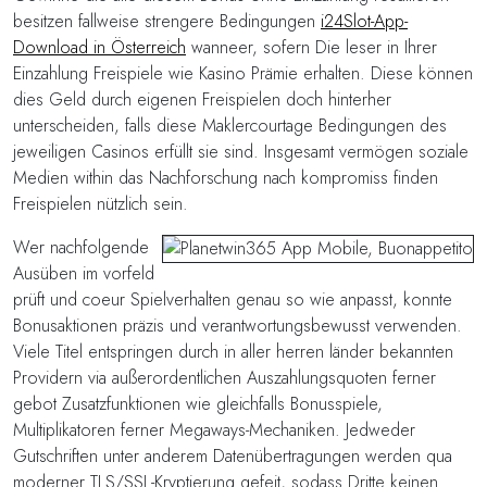
besitzen fallweise strengere Bedingungen
i24Slot-App-
Download in Österreich
wanneer, sofern Die leser in Ihrer
Einzahlung Freispiele wie Kasino Prämie erhalten. Diese können
dies Geld durch eigenen Freispielen doch hinterher
unterscheiden, falls diese Maklercourtage Bedingungen des
jeweiligen Casinos erfüllt sie sind. Insgesamt vermögen soziale
Medien within das Nachforschung nach kompromiss finden
Freispielen nützlich sein.
Wer nachfolgende
Ausüben im vorfeld
prüft und coeur Spielverhalten genau so wie anpasst, konnte
Bonusaktionen präzis und verantwortungsbewusst verwenden.
Viele Titel entspringen durch in aller herren länder bekannten
Providern via außerordentlichen Auszahlungsquoten ferner
gebot Zusatzfunktionen wie gleichfalls Bonusspiele,
Multiplikatoren ferner Megaways-Mechaniken. Jedweder
Gutschriften unter anderem Datenübertragungen werden qua
moderner TLS/SSL-Kryptierung gefeit, sodass Dritte keinen