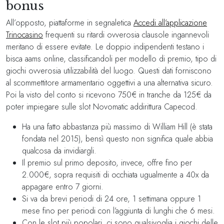
bonus
All’opposto, piattaforme in segnaletica
Accedi all’applicazione
Trinocasino
frequenti su ritardi ovverosia clausole ingannevoli
meritano di essere evitate. Le doppio indipendenti testano i
bisca aams online, classificandoli per modello di premio, tipo di
giochi ovverosia utilizzabilità del luogo. Questi dati forniscono
al scommettitore armamentario oggettivi a una alternativa sicuro.
Poi la visto del conto si ricevono 750€ in tranche da 125€ da
poter impiegare sulle slot Novomatic addirittura Capecod.
Ha una fatto abbastanza più massimo di William Hill (è stata
fondata nel 2015), bensì questo non significa quale abbia
qualcosa da invidiargli.
Il premio sul primo deposito, invece, offre fino per
2.000€, sopra requisiti di occhiata ugualmente a 40x da
appagare entro 7 giorni.
Si va da brevi periodi di 24 ore, 1 settimana oppure 1
mese fino per periodi con l’aggiunta di lunghi che 6 mesi.
Con le slot più popolari, ci sono qualsivoglia i giochi delle