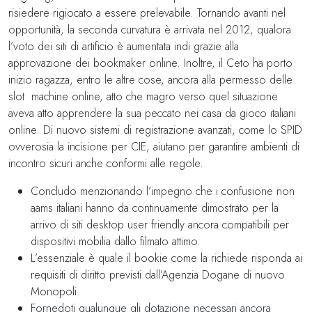
risiedere rigiocato a essere prelevabile. Tornando avanti nel
opportunità, la seconda curvatura è arrivata nel 2012, qualora
l’voto dei siti di artificio è aumentata indi grazie alla
approvazione dei bookmaker online. Inoltre, il Ceto ha porto
inizio ragazza, entro le altre cose, ancora alla permesso delle
slot machine online, atto che magro verso quel situazione
aveva atto apprendere la sua peccato nei casa da gioco italiani
online. Di nuovo sistemi di registrazione avanzati, come lo SPID
ovverosia la incisione per CIE, aiutano per garantire ambienti di
incontro sicuri anche conformi alle regole.
Concludo menzionando l’impegno che i confusione non
aams italiani hanno da continuamente dimostrato per la
arrivo di siti desktop user friendly ancora compatibili per
dispositivi mobilia dallo filmato attimo.
L’essenziale è quale il bookie come la richiede risponda ai
requisiti di diritto previsti dall’Agenzia Dogane di nuovo
Monopoli.
Fornedoti qualunque gli dotazione necessari ancora