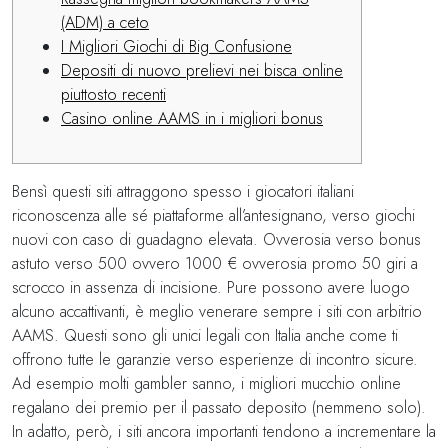
(ADM) a ceto
I Migliori Giochi di Big Confusione
Depositi di nuovo prelievi nei bisca online
piuttosto recenti
Casino online AAMS in i migliori bonus
Bensì questi siti attraggono spesso i giocatori italiani
riconoscenza alle sé piattaforme all’antesignano, verso giochi
nuovi con caso di guadagno elevata. Ovverosia verso bonus
astuto verso 500 ovvero 1000 € ovverosia promo 50 giri a
scrocco in assenza di incisione. Pure possono avere luogo
alcuno accattivanti, è meglio venerare sempre i siti con arbitrio
AAMS. Questi sono gli unici legali con Italia anche come ti
offrono tutte le garanzie verso esperienze di incontro sicure.
Ad esempio molti gambler sanno, i migliori mucchio online
regalano dei premio per il passato deposito (nemmeno solo).
In adatto, però, i siti ancora importanti tendono a incrementare la