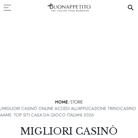
HOME
STORIE
MIGLIORI CASINÒ ONLINE ACCEDI ALL’APPLICAZIONE TRINOCASINO
AAMS: TOP SITI CASA DA GIOCO ITALIANI 2026
MIGLIORI CASINÒ