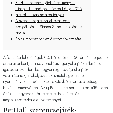
BetHall szerencsejáték-létesítmény –
hitnspin kaszinó promóciós kódja 2026
Játékokkal kapcsolatos tények
A szerencsejáték-vállalkozás extra
szolgáltatása a Strings Send birtoklását is
kínálja.
Bölcs módszerek az élvezet fokozására
A fogadási lehetőségek 0,01-től egészen 50 érméig terjednek
csavarásonként, ami sok önellátást igényel a játék stílusához
igazodva. Minden ikon egyénileg hozzájárul a játék
volatilitásához, szabályozva az ismételt, gyorsabb
nyereményeket a bónusz sorozatokból származó bőséges
bevétel reményében.
Az új Post Purse spread ikon különösen
értékes, ingyenes pörgetéseket hoz létre, és
megsokszorozhatja a nyereményét.
BetHall szerencsejáték-