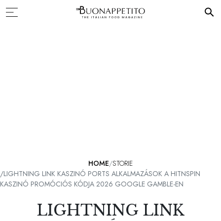
HOME
STORIE
LIGHTNING LINK KASZINÓ PORTS ALKALMAZÁSOK A HITNSPIN
KASZINÓ PROMÓCIÓS KÓDJA 2026 GOOGLE GAMBLE-EN
LIGHTNING LINK