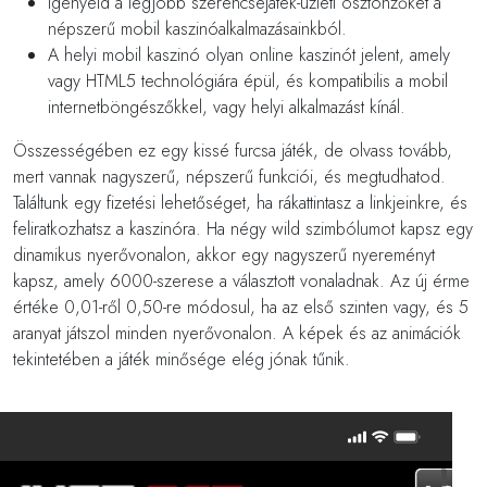
Igényeld a legjobb szerencsejáték-üzleti ösztönzőket a
népszerű mobil kaszinóalkalmazásainkból.
A helyi mobil kaszinó olyan online kaszinót jelent, amely
vagy HTML5 technológiára épül, és kompatibilis a mobil
internetböngészőkkel, vagy helyi alkalmazást kínál.
Összességében ez egy kissé furcsa játék, de olvass tovább,
mert vannak nagyszerű, népszerű funkciói, és megtudhatod.
Találtunk egy fizetési lehetőséget, ha rákattintasz a linkjeinkre, és
feliratkozhatsz a kaszinóra. Ha négy wild szimbólumot kapsz egy
dinamikus nyerővonalon, akkor egy nagyszerű nyereményt
kapsz, amely 6000-szerese a választott vonaladnak. Az új érme
értéke 0,01-ről 0,50-re módosul, ha az első szinten vagy, és 5
aranyat játszol minden nyerővonalon. A képek és az animációk
tekintetében a játék minősége elég jónak tűnik.