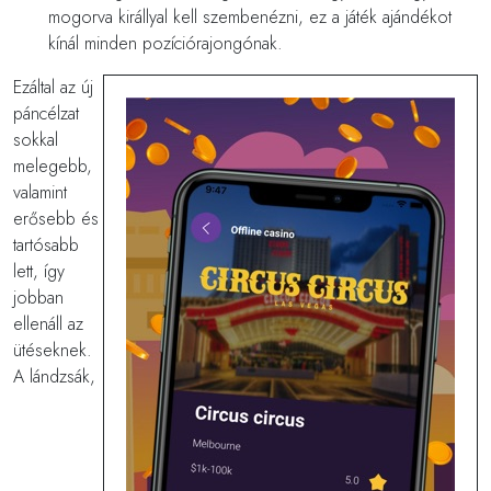
mogorva királlyal kell szembenézni, ez a játék ajándékot
kínál minden pozíciórajongónak.
Ezáltal az új
páncélzat
sokkal
melegebb,
valamint
erősebb és
tartósabb
lett, így
jobban
ellenáll az
ütéseknek.
A lándzsák,