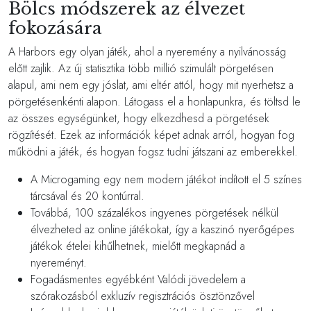
Bölcs módszerek az élvezet
fokozására
A Harbors egy olyan játék, ahol a nyeremény a nyilvánosság
előtt zajlik. Az új statisztika több millió szimulált pörgetésen
alapul, ami nem egy jóslat, ami eltér attól, hogy mit nyerhetsz a
pörgetésenkénti alapon. Látogass el a honlapunkra, és töltsd le
az összes egységünket, hogy elkezdhesd a pörgetések
rögzítését. Ezek az információk képet adnak arról, hogyan fog
működni a játék, és hogyan fogsz tudni játszani az emberekkel.
A Microgaming egy nem modern játékot indított el 5 színes
tárcsával és 20 kontúrral.
Továbbá, 100 százalékos ingyenes pörgetések nélkül
élvezheted az online játékokat, így a kaszinó nyerőgépes
játékok ételei kihűlhetnek, mielőtt megkapnád a
nyereményt.
Fogadásmentes egyébként Valódi jövedelem a
szórakozásból exkluzív regisztrációs ösztönzővel