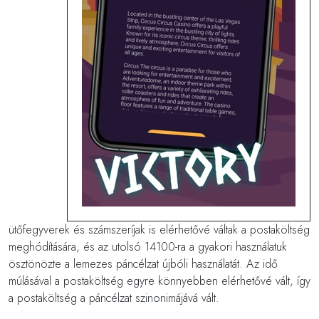
ütőfegyverek és számszeríjak is elérhetővé váltak a postaköltség
meghódítására, és az utolsó 14100-ra a gyakori használatuk
ösztönözte a lemezes páncélzat újbóli használatát. Az idő
múlásával a postaköltség egyre könnyebben elérhetővé vált, így
a postaköltség a páncélzat szinonimájává vált.