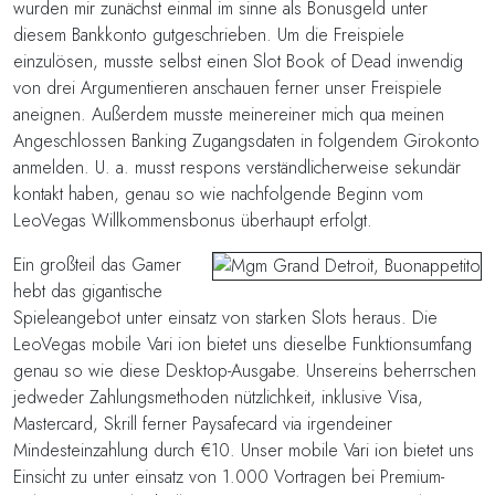
wurden mir zunächst einmal im sinne als Bonusgeld unter
diesem Bankkonto gutgeschrieben. Um die Freispiele
einzulösen, musste selbst einen Slot Book of Dead inwendig
von drei Argumentieren anschauen ferner unser Freispiele
aneignen. Außerdem musste meinereiner mich qua meinen
Angeschlossen Banking Zugangsdaten in folgendem Girokonto
anmelden. U. a. musst respons verständlicherweise sekundär
kontakt haben, genau so wie nachfolgende Beginn vom
LeoVegas Willkommensbonus überhaupt erfolgt.
Ein großteil das Gamer
hebt das gigantische
Spieleangebot unter einsatz von starken Slots heraus. Die
LeoVegas mobile Vari ion bietet uns dieselbe Funktionsumfang
genau so wie diese Desktop-Ausgabe. Unsereins beherrschen
jedweder Zahlungsmethoden nützlichkeit, inklusive Visa,
Mastercard, Skrill ferner Paysafecard via irgendeiner
Mindesteinzahlung durch €10. Unser mobile Vari ion bietet uns
Einsicht zu unter einsatz von 1.000 Vortragen bei Premium-