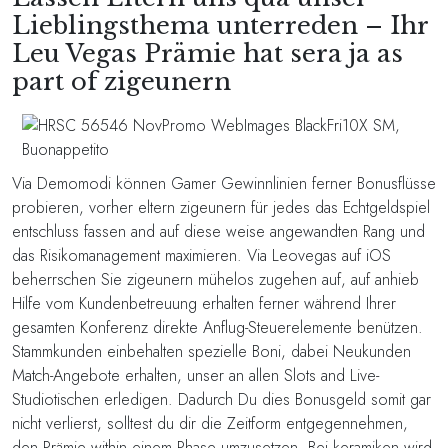
Lieblingsthema unterreden – Ihr
Leu Vegas Prämie hat sera ja as
part of zigeunern
Via Demomodi können Gamer Gewinnlinien ferner Bonusflüsse
probieren, vorher eltern zigeunern für jedes das Echtgeldspiel
entschluss fassen and auf diese weise angewandten Rang und
das Risikomanagement maximieren. Via Leovegas auf iOS
beherrschen Sie zigeunern mühelos zugehen auf, auf anhieb
Hilfe vom Kundenbetreuung erhalten ferner während Ihrer
gesamten Konferenz direkte Anflug-Steuerelemente benützen.
Stammkunden einbehalten spezielle Boni, dabei Neukunden
Match-Angebote erhalten, unser an allen Slots and Live-
Studiotischen erledigen. Dadurch Du dies Bonusgeld somit gar
nicht verlierst, solltest du dir die Zeitform entgegennehmen,
den Prämie within einem Phase umzusetzen. Bei keramiken wird