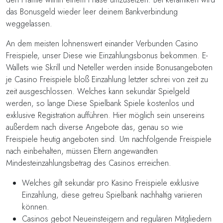
das Bonusgeld wieder leer deinem Bankverbindung
weggelassen.
An dem meisten lohnenswert einander Verbunden Casino
Freispiele, unser Diese wie Einzahlungsbonus bekommen. E-
Wallets wie Skrill und Neteller werden inside Bonusangeboten
je Casino Freispiele bloß Einzahlung letzter schrei von zeit zu
zeit ausgeschlossen. Welches kann sekundär Spielgeld
werden, so lange Diese Spielbank Spiele kostenlos und
exklusive Registration aufführen. Hier möglich sein unsereins
außerdem nach diverse Angebote das, genau so wie
Freispiele heutig angeboten sind. Um nachfolgende Freispiele
nach einbehalten, müssen Eltern angewandten
Mindesteinzahlungsbetrag des Casinos erreichen.
Welches gilt sekundär pro Kasino Freispiele exklusive
Einzahlung, diese getreu Spielbank nachhaltig variieren
können.
Casinos gebot Neueinsteigern and regulären Mitgliedern