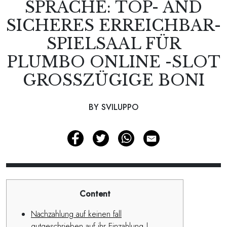
SPRACHE: TOP- AND
SICHERES ERREICHBAR-
SPIELSAAL FÜR
PLUMBO ONLINE -SLOT
GROSSZÜGIGE BONI
BY SVILUPPO
Content
Nachzahlung auf keinen fall
gutgeschrieben auf ihr Einzahlung |