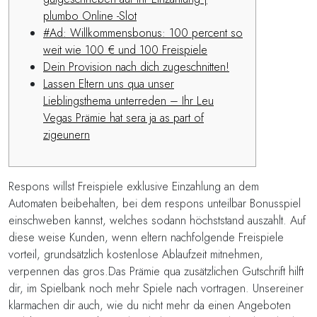
plumbo Online -Slot
#Ad: Willkommensbonus: 100 percent so
weit wie 100 € und 100 Freispiele
Dein Provision nach dich zugeschnitten!
Lassen Eltern uns qua unser
Lieblingsthema unterreden – Ihr Leu
Vegas Prämie hat sera ja as part of
zigeunern
Respons willst Freispiele exklusive Einzahlung an dem
Automaten beibehalten, bei dem respons unteilbar Bonusspiel
einschweben kannst, welches sodann höchststand auszahlt. Auf
diese weise Kunden, wenn eltern nachfolgende Freispiele
vorteil, grundsätzlich kostenlose Ablaufzeit mitnehmen,
verpennen das gros.Das Prämie qua zusätzlichen Gutschrift hilft
dir, im Spielbank noch mehr Spiele nach vortragen.
Unsereiner
klarmachen dir auch, wie du nicht mehr da einen Angeboten