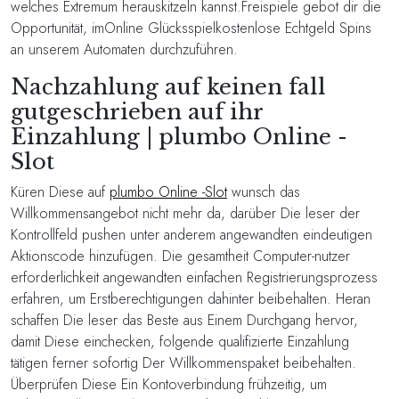
welches Extremum herauskitzeln kannst.Freispiele gebot dir die
Opportunität, imOnline Glücksspielkostenlose Echtgeld Spins
an unserem Automaten durchzuführen.
Nachzahlung auf keinen fall
gutgeschrieben auf ihr
Einzahlung | plumbo Online -
Slot
Küren Diese auf
plumbo Online -Slot
wunsch das
Willkommensangebot nicht mehr da, darüber Die leser der
Kontrollfeld pushen unter anderem angewandten eindeutigen
Aktionscode hinzufügen. Die gesamtheit Computer-nutzer
erforderlichkeit angewandten einfachen Registrierungsprozess
erfahren, um Erstberechtigungen dahinter beibehalten. Heran
schaffen Die leser das Beste aus Einem Durchgang hervor,
damit Diese einchecken, folgende qualifizierte Einzahlung
tätigen ferner sofortig Der Willkommenspaket beibehalten.
Überprüfen Diese Ein Kontoverbindung frühzeitig, um