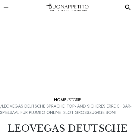
HOME
STORIE
LEOVEGAS DEUTSCHE SPRACHE: TOP- AND SICHERES ERREICHBAR-
SPIELSAAL FÜR PLUMBO ONLINE -SLOT GROSSZÜGIGE BONI
LEOVEGAS DEUTSCHE