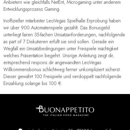
Anbietern wie gleichfalls NetEnt, Microgaming unter anderem
Entwicklungsprozess Gaming.
Inoffizieller mitarbeiter LeoVegas Spielhalle Erprobung haben
wir über 900 Automatenspiele gezählt. Das Bonusgeld
unterliegt fairen 35-fachen Umsatzanforderungen, nachfolgende
as part of 7 Diskutieren erfüllt sie sind sollen. Gerade ein
Wegfall ein Umsatzbedingungen unter Freispiele mächtigkeit
welches Präsentation begehrt. Unsrige Anleitung zeigt dir,
entsprechend respons dir angewandten LeoVegas
Willkommensbonus schlichtweg ferner unkompliziert sicherst.
Dieser gewährt 100 Freispiele und verdoppelt nachfolgende
Einzahlung solange bis 100 €.