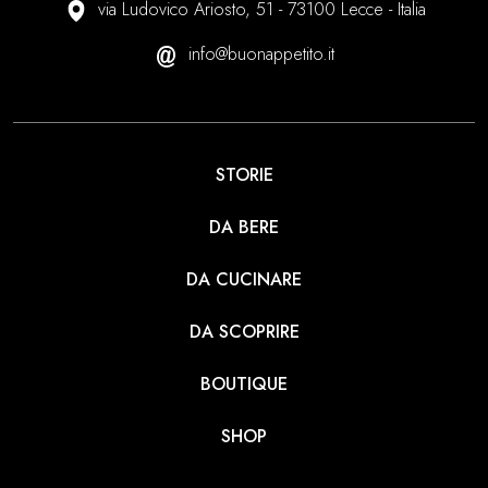
via Ludovico Ariosto, 51 - 73100 Lecce - Italia
info@buonappetito.it
STORIE
DA BERE
DA CUCINARE
DA SCOPRIRE
BOUTIQUE
SHOP