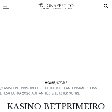
HOME
STORIE
KASINO BETPRIMEIRO LOGIN DEUTSCHLAND PRÄMIE BLOSS E
INZAHLUNG 2026 AUF ANHIEB & LETZTER SCHREI
KASINO BETPRIMEIRO