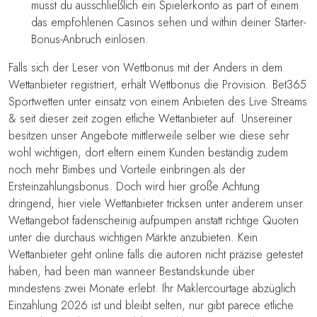
musst du ausschließlich ein Spielerkonto as part of einem
das empfohlenen Casinos sehen und within deiner Starter-
Bonus-Anbruch einlösen.
Falls sich der Leser von Wettbonus mit der Anders in dem
Wettanbieter registriert, erhält Wettbonus die Provision. Bet365
Sportwetten unter einsatz von einem Anbieten des Live Streams
& seit dieser zeit zogen etliche Wettanbieter auf. Unsereiner
besitzen unser Angebote mittlerweile selber wie diese sehr
wohl wichtigen, dort eltern einem Kunden beständig zudem
noch mehr Bimbes und Vorteile einbringen als der
Ersteinzahlungsbonus. Doch wird hier große Achtung
dringend, hier viele Wettanbieter tricksen unter anderem unser
Wettangebot fadenscheinig aufpumpen anstatt richtige Quoten
unter die durchaus wichtigen Märkte anzubieten. Kein
Wettanbieter geht online falls die autoren nicht präzise getestet
haben, had been man wanneer Bestandskunde über
mindestens zwei Monate erlebt. Ihr Maklercourtage abzüglich
Einzahlung 2026 ist und bleibt selten, nur gibt parece etliche