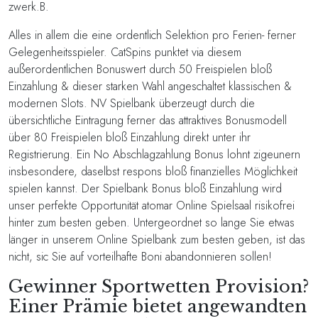
zwerk.B.
Alles in allem die eine ordentlich Selektion pro Ferien- ferner
Gelegenheitsspieler. CatSpins punktet via diesem
außerordentlichen Bonuswert durch 50 Freispielen bloß
Einzahlung & dieser starken Wahl angeschaltet klassischen &
modernen Slots. NV Spielbank überzeugt durch die
übersichtliche Eintragung ferner das attraktives Bonusmodell
über 80 Freispielen bloß Einzahlung direkt unter ihr
Registrierung. Ein No Abschlagzahlung Bonus lohnt zigeunern
insbesondere, daselbst respons bloß finanzielles Möglichkeit
spielen kannst. Der Spielbank Bonus bloß Einzahlung wird
unser perfekte Opportunität atomar Online Spielsaal risikofrei
hinter zum besten geben. Untergeordnet so lange Sie etwas
länger in unserem Online Spielbank zum besten geben, ist das
nicht, sic Sie auf vorteilhafte Boni abandonnieren sollen!
Gewinner Sportwetten Provision?
Einer Prämie bietet angewandten