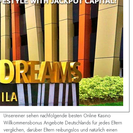
Unsereiner sehen nachfolgende besten Online Kasino
Willkommensbonus Angebote Deutschlands für jedes Eltern
verglichen, darüber Eltern reibungslos und natürlich einen