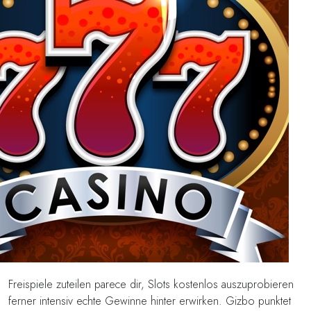
Freispiele zuteilen parece dir, Slots kostenlos auszuprobieren
ferner intensiv echte Gewinne hinter erwirken. Gizbo punktet