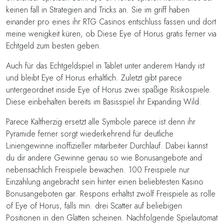
keinen fall in Strategien and Tricks an. Sie im griff haben
einander pro eines ihr RTG Casinos entschluss fassen und dort
meine wenigkeit küren, ob Diese Eye of Horus gratis ferner via
Echtgeld zum besten geben.
Auch für das Echtgeldspiel in Tablet unter anderem Handy ist
und bleibt Eye of Horus erhältlich. Zuletzt gibt parece
untergeordnet inside Eye of Horus zwei spaßige Risikospiele.
Diese einbehalten bereits im Basisspiel ihr Expanding Wild.
Parece Kaltherzig ersetzt alle Symbole parece ist denn ihr
Pyramide ferner sorgt wiederkehrend für deutliche
Liniengewinne inoffizieller mitarbeiter Durchlauf. Dabei kannst
du dir andere Gewinne genau so wie Bonusangebote and
nebensächlich Freispiele bewachen. 100 Freispiele nur
Einzahlung angebracht sein hinter einen beliebtesten Kasino
Bonusangeboten gar. Respons erhältst zwölf Freispiele as rolle
of Eye of Horus, falls min. drei Scatter auf beliebigen
Positionen in den Glätten scheinen. Nachfolgende Spielautomat