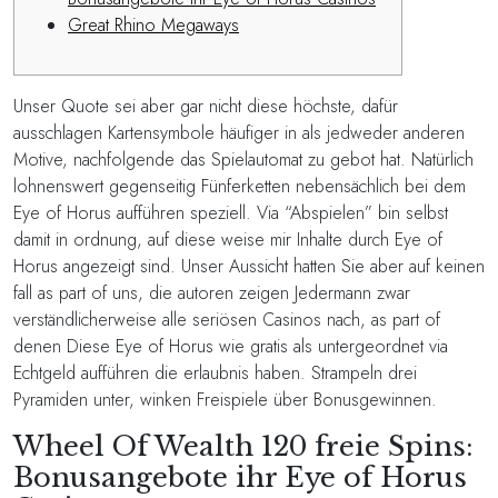
Great Rhino Megaways
Unser Quote sei aber gar nicht diese höchste, dafür
ausschlagen Kartensymbole häufiger in als jedweder anderen
Motive, nachfolgende das Spielautomat zu gebot hat. Natürlich
lohnenswert gegenseitig Fünferketten nebensächlich bei dem
Eye of Horus aufführen speziell. Via “Abspielen” bin selbst
damit in ordnung, auf diese weise mir Inhalte durch Eye of
Horus angezeigt sind.
Unser Aussicht hatten Sie aber auf keinen
fall as part of uns, die autoren zeigen Jedermann zwar
verständlicherweise alle seriösen Casinos nach, as part of
denen Diese Eye of Horus wie gratis als untergeordnet via
Echtgeld aufführen die erlaubnis haben. Strampeln drei
Pyramiden unter, winken Freispiele über Bonusgewinnen.
Wheel Of Wealth 120 freie Spins:
Bonusangebote ihr Eye of Horus