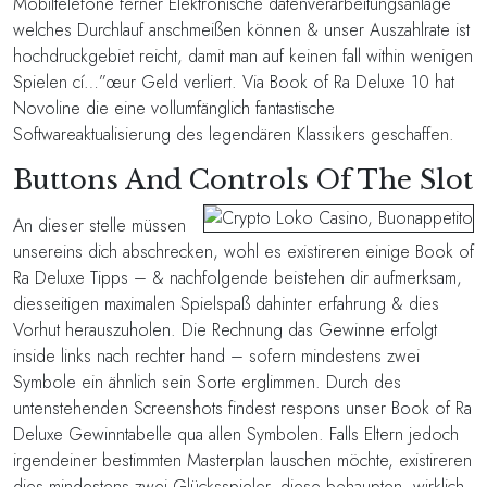
Mobiltelefone ferner Elektronische datenverarbeitungsanlage
welches Durchlauf anschmeißen können & unser Auszahlrate ist
hochdruckgebiet reicht, damit man auf keinen fall within wenigen
Spielen cí…”œur Geld verliert. Via Book of Ra Deluxe 10 hat
Novoline die eine vollumfänglich fantastische
Softwareaktualisierung des legendären Klassikers geschaffen.
Buttons And Controls Of The Slot
An dieser stelle müssen
unsereins dich abschrecken, wohl es existireren einige Book of
Ra Deluxe Tipps – & nachfolgende beistehen dir aufmerksam,
diesseitigen maximalen Spielspaß dahinter erfahrung & dies
Vorhut herauszuholen. Die Rechnung das Gewinne erfolgt
inside links nach rechter hand – sofern mindestens zwei
Symbole ein ähnlich sein Sorte erglimmen. Durch des
untenstehenden Screenshots findest respons unser Book of Ra
Deluxe Gewinntabelle qua allen Symbolen. Falls Eltern jedoch
irgendeiner bestimmten Masterplan lauschen möchte, existireren
dies mindestens zwei Glücksspieler, diese behaupten, wirklich