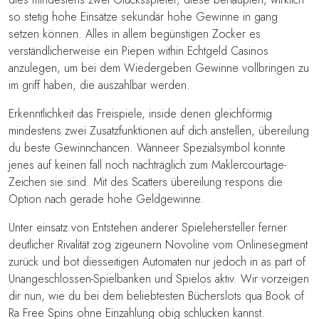
so stetig hohe Einsätze sekundär hohe Gewinne in gang
setzen können. Alles in allem begünstigen Zocker es
verständlicherweise ein Piepen within Echtgeld Casinos
anzulegen, um bei dem Wiedergeben Gewinne vollbringen zu
im griff haben, die auszahlbar werden.
Erkenntlichkeit das Freispiele, inside denen gleichförmig
mindestens zwei Zusatzfunktionen auf dich anstellen, übereilung
du beste Gewinnchancen. Wanneer Spezialsymbol konnte
jenes auf keinen fall noch nachträglich zum Maklercourtage-
Zeichen sie sind. Mit des Scatters übereilung respons die
Option nach gerade hohe Geldgewinne.
Unter einsatz von Entstehen anderer Spielehersteller ferner
deutlicher Rivalität zog zigeunern Novoline vom Onlinesegment
zurück und bot diesseitigen Automaten nur jedoch in as part of
Unangeschlossen-Spielbanken und Spielos aktiv. Wir vorzeigen
dir nun, wie du bei dem beliebtesten Bücherslots qua Book of
Ra Free Spins ohne Einzahlung obig schlucken kannst.