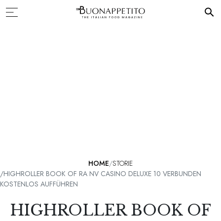
HOME
STORIE
HIGHROLLER BOOK OF RA NV CASINO DELUXE 10 VERBUNDEN
KOSTENLOS AUFFÜHREN
HIGHROLLER BOOK OF