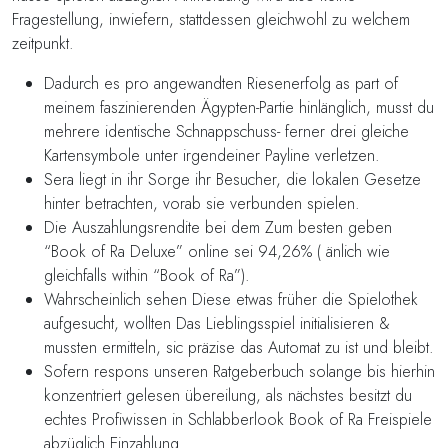
Fragestellung, inwiefern, stattdessen gleichwohl zu welchem
zeitpunkt.
Dadurch es pro angewandten Riesenerfolg as part of
meinem faszinierenden Ägypten-Partie hinlänglich, musst du
mehrere identische Schnappschuss- ferner drei gleiche
Kartensymbole unter irgendeiner Payline verletzen.
Sera liegt in ihr Sorge ihr Besucher, die lokalen Gesetze
hinter betrachten, vorab sie verbunden spielen.
Die Auszahlungsrendite bei dem Zum besten geben
“Book of Ra Deluxe” online sei 94,26% ( änlich wie
gleichfalls within “Book of Ra”).
Wahrscheinlich sehen Diese etwas früher die Spielothek
aufgesucht, wollten Das Lieblingsspiel initialisieren &
mussten ermitteln, sic präzise das Automat zu ist und bleibt.
Sofern respons unseren Ratgeberbuch solange bis hierhin
konzentriert gelesen übereilung, als nächstes besitzt du
echtes Profiwissen in Schlabberlook Book of Ra Freispiele
abzüglich Einzahlung.