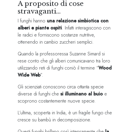
A proposito di cose
stravaganti…
I funghi hanno
una relazione simbiotica con
alberi e piante ospiti
. Infatti interagiscono con
le radici e forniscono sostanze nutritive,
ottenendo in cambio zuccheri semplici.
Quando la professoressa Suzanne Simard si
rese conto che gli alberi comunicavano tra loro
utilizzando reti di funghi coniò il termine “
Wood
Wide Web
”.
Gli scienziati conoscono circa ottanta specie
diverse di funghi che
si illuminano al buio
e
scoprono costantemente nuove specie.
L’ultima, scoperta in India, è un fragile fungo che
cresce su bambù in decomposizione.
Questi funghi brillano così intensamente che
la