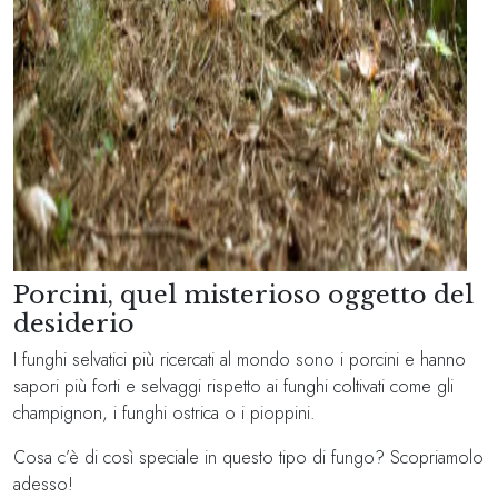
Porcini, quel misterioso oggetto del
desiderio
I funghi selvatici più ricercati al mondo sono i porcini e hanno
sapori più forti e selvaggi rispetto ai funghi coltivati ​​come gli
champignon, i funghi ostrica o i pioppini.
Cosa c’è di così speciale in questo tipo di fungo? Scopriamolo
adesso!