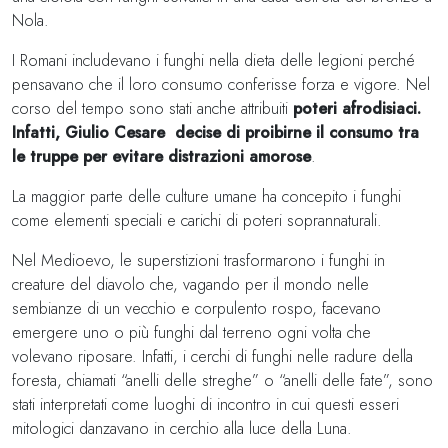
Nola.
I Romani includevano i funghi nella dieta delle legioni perché
pensavano che il loro consumo conferisse forza e vigore. Nel
corso del tempo sono stati anche attribuiti
poteri afrodisiaci.
Infatti, Giulio Cesare decise di proibirne il consumo tra
le truppe per evitare distrazioni amorose
.
La maggior parte delle culture umane ha concepito i funghi
come elementi speciali e carichi di poteri soprannaturali.
Nel Medioevo, le superstizioni trasformarono i funghi in
creature del diavolo che, vagando per il mondo nelle
sembianze di un vecchio e corpulento rospo, facevano
emergere uno o più funghi dal terreno ogni volta che
volevano riposare. Infatti, i cerchi di funghi nelle radure della
foresta, chiamati “anelli delle streghe” o “anelli delle fate”, sono
stati interpretati come luoghi di incontro in cui questi esseri
mitologici danzavano in cerchio alla luce della Luna.