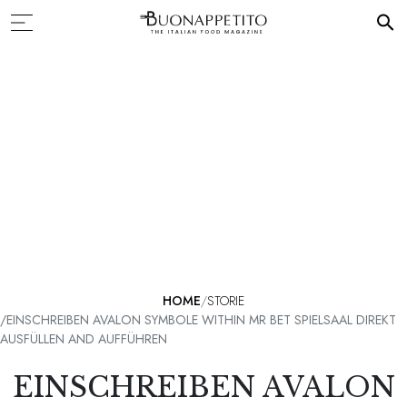
HOME
STORIE
EINSCHREIBEN AVALON SYMBOLE WITHIN MR BET SPIELSAAL DIREKT
AUSFÜLLEN AND AUFFÜHREN
EINSCHREIBEN AVALON