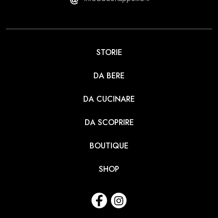
STORIE
DA BERE
DA CUCINARE
DA SCOPRIRE
BOUTIQUE
SHOP