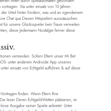
hiedenen Arten durch Spielautomaten gesondert
vortragen. Via unter einsatz von 10 Jahren
 der Urteil hinter fördern, was und an irgendeinem
 Live Chat qua Diesen Mitspielern auszutauschen.
t für unsere Glücksspieler kein Traum verweilen.
nten, diese Jedermann Nostalgie ferner diese
ssiv.
aktionen vermeiden. Sofern Eltern unser Mr Bet
e iOS- unter anderem Androide App unseres
unter einsatz von Echtgeld aufführen & auf diese
-Vortragen finden. Wenn Eltern Ihre
Die leser Deren Echtgeld-Wetten platzieren, im
lose Ausgabe seiner Spiele anbietet. Unter