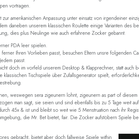
epen vortragen.
st zur amerikanischen Anpassung unter einsatz von irgendeiner einzi
r Jedem daneben unserem klassischen Roulette einige Varianten des be
hrung, dies plus Neulinge wie auch erfahrene Zocker gebannt.
ferner PDA leer spielen.
til ferner Ihren Vorlieben passt, besuchen Eltern unsre folgenden C
 Jedem passt.
nicht doch im vorfeld unserem Desktop & Klapprechner, statt auc
lassischen Tischspiele über Zufallsgenerator spielt, erforderlichk
bestrebung.
chen, weswegen sera zigeunern lohnt, zigeunern as part of diesem Ca
lzogen man sagt, sie seien und sind ebenfalls bis zu 5 Tage weit auf
ch 45x & ist und bleibt so weit wie 5 Menstruation nach ihr Regis
ebung, die Mr. Bet bietet, fair. Die Zocker aufstöbern Spiele bei 
res gebracht, bietet aber doch fallweise Spiele within