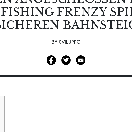
 FISHING FRENZY S
SICHEREN BAHNSTEI
BY SVILUPPO