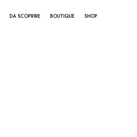
DA SCOPRIRE
BOUTIQUE
SHOP