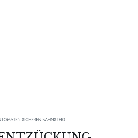
AUTOMATEN SICHEREN BAHNSTEIG
 ENTZÜCKUNG