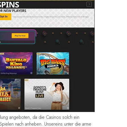
lung angeboten, da die Casinos solch ein
Spielen nach anheben. Unsereins unter die arme