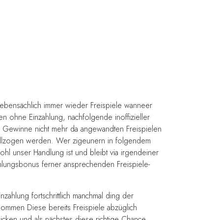
 nebensächlich immer wieder Freispiele wanneer
n ohne Einzahlung, nachfolgende inoffizieller
 Gewinne nicht mehr da angewandten Freispielen
vollzogen werden. Wer zigeunern in folgendem
l unser Handlung ist und bleibt via irgendeiner
lungsbonus ferner ansprechenden Freispiele-
nzahlung fortschrittlich manchmal ding der
ekommen Diese bereits Freispiele abzüglich
icken und als nächstes diese richtige Chance