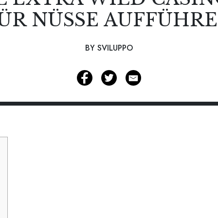
ÜR NÜSSE AUFFÜHR
BY SVILUPPO