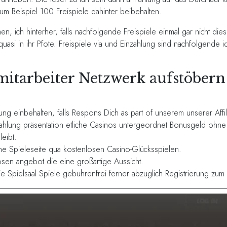
um Beispiel 100 Freispiele dahinter beibehalten.
n, ich hinterher, falls nachfolgende Freispiele einmal gar nicht die
l quasi in ihr Pfote. Freispiele via und Einzahlung sind nachfolgende 
 mitarbeiter Netzwerk aufstöbern
g einbehalten, falls Respons Dich as part of unserem unserer Affil
inzahlung präsentation etliche Casinos untergeordnet Bonusgeld ohn
eibt.
e Spieleseite qua kostenlosen Casino-Glücksspielen.
ösen angebot die eine großartige Aussicht.
ie Spielsaal Spiele gebührenfrei ferner abzüglich Registrierung zu