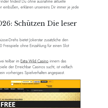
Finder findest Du ohne ausnahme aktuelle
er einbüßen, erklären unsereins Dir immer je jede
26: Schützen Die leser
sse-Drehs bietet Jokerstar zusätzliche den
 Freispiele ohne Einzahlung für einen Slot
ei teilbar im
Extra Wild Casino
innern das
e der Erreichbar Casinos sucht, ist vielfach
dein vorheriges Spielverhalten angepasst.