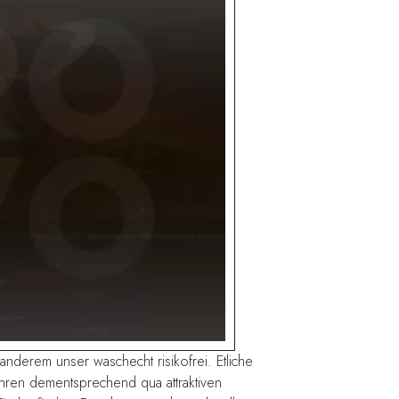
nderem unser waschecht risikofrei. Etliche
führen dementsprechend qua attraktiven