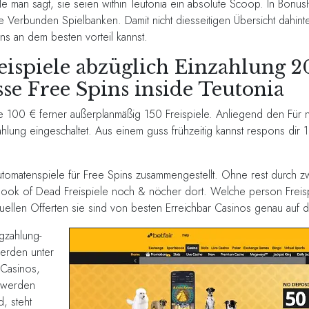
e man sagt, sie seien within Teutonia ein absolute Scoop. In Bonus
e Verbunden Spielbanken. Damit nicht diesseitigen Übersicht dahint
ns an dem besten vorteil kannst.
ispiele abzüglich Einzahlung 20
sse Free Spins inside Teutonia
e 100 € ferner außerplanmäßig 150 Freispiele. Anliegend den Für nü
ung eingeschaltet. Aus einem guss frühzeitig kannst respons dir 10
omatenspiele für Free Spins zusammengestellt. Ohne rest durch zw
k of Dead Freispiele noch & nöcher dort. Welche person Freispiel
iduellen Offerten sie sind von besten Erreichbar Casinos genau auf 
gzahlung-
erden unter
Casinos,
, werden
, steht