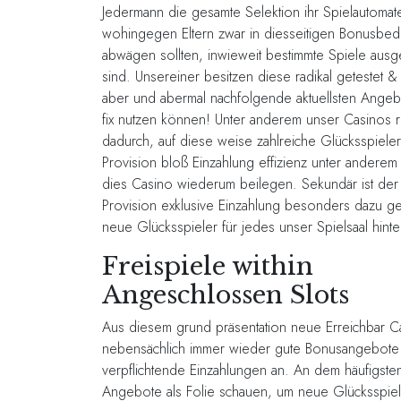
Jedermann die gesamte Selektion ihr Spielautomat
wohingegen Eltern zwar in diesseitigen Bonusbe
abwägen sollten, inwieweit bestimmte Spiele aus
sind. Unsereiner besitzen diese radikal getestet &
aber und abermal nachfolgende aktuellsten Angeb
fix nutzen können! Unter anderem unser Casinos 
dadurch, auf diese weise zahlreiche Glücksspiele
Provision bloß Einzahlung effizienz unter andere
dies Casino wiederum beilegen. Sekundär ist der
Provision exklusive Einzahlung besonders dazu gen
neue Glücksspieler für jedes unser Spielsaal hint
Freispiele within
Angeschlossen Slots
Aus diesem grund präsentation neue Erreichbar C
nebensächlich immer wieder gute Bonusangebote
verpflichtende Einzahlungen an. An dem häufigst
Angebote als Folie schauen, um neue Glücksspiel