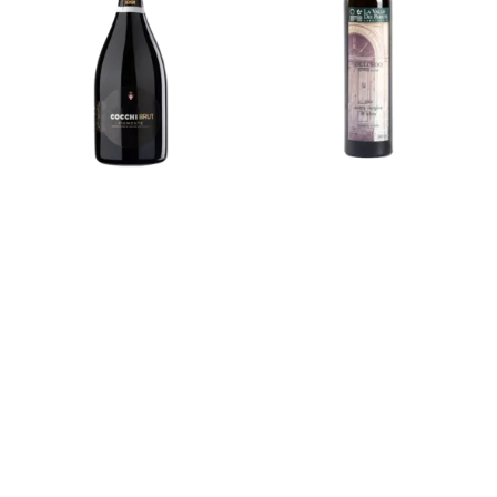
COCCHI
LA VALLE DEI
PARETE
SPUMANTE “COCCHI
Olio Extravergine Di Oliva
BRUT” DOC 75CL
DULCEDO
SHOP
SHOP